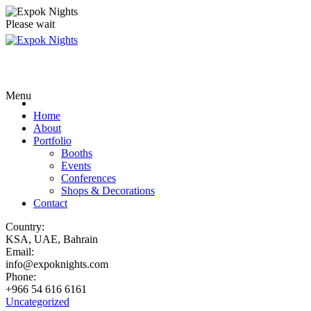
Please wait
Menu
Home
About
Portfolio
Booths
Events
Conferences
Shops & Decorations
Contact
Country:
KSA, UAE, Bahrain
Email:
info@expoknights.com
Phone:
+966 54 616 6161
Uncategorized