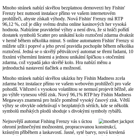
Mnoho stránek nabízí skvělou bezplatnou demoverzi hry Fishin'
Frenzy bez nutnosti instalace přímo ve vašem internetovém
prohlížeči, abyste získali výhody. Nová Fishin' Frenzy má RTP
96,12 %, což je díky svému druhu online kasinových her vysoká
hodnota. Nabízíme pravidelné výhry a není divu, že si hráči pořídí
dostatek symbolů Scatter pro unikátní kolo roztočení zdarma dvakrát
v herně během několika minut. S online automatem Fishin' Frenzy si
můžete užít i poprvé a jeho první pravidla pochopíte během několika
roztočení. Jedná se o skvělý pětiválcový automat se třemi řadami, 10
fixními výherními liniemi a jednou unikátní špičkou s otočeními
zdarma, což vypadá jako skvělé kolo. Hra nabízí měnu a
jednoduchá nastavení tlačítek a možností.
Mnoho stránek nabízí skvělou ukázku hry Fishin Madness zcela
zdarma bez instalace přímo ve vašem webovém prohlížeči pro vaše
pohodlí. Vítězství s vysokou volatilitou se nemusí projevit běžně, ale
po výhře vynesou větší zisk. Nový 96,1% RTP hry Fishin Madness
Megaways znamená pro hráče poměrně vysoký časový zisk. Větší
výhry se obvykle odehrávají v bezplatných sériích, kde se několik
symbolů mořských plodů shoduje s divokými symboly rybářů.
Nejnovější automat Fishing Frenzy vás s úctou
ohromí jedinečnými možnostmi, propracovanou konstrukcí,
krásným příběhem a laskavostí. Jasné, syté barvy, nová kreslená