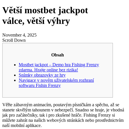
Větší mostbet jackpot
válce, větší výhry
November 4, 2025
Scroll Down
Obsah
Mostbet jackpot – Demo hra Fishing Frenzy
zdarma. Hrajte online bez rizika!
Snímky obrazovky ze hry
Navigace v novém uživatelském rozhraní
softwaru Fishin Frenzy
Věřte zábavným animacím, poutavým písničkám a spěchu, až se
stanete skvělým tahounem v nebezpečí. Snadno se hraje, je vhodná
jak pro začátečníky, tak i pro zkušené hráče. Fishing Frenzy si
můžete zahrát na našich webových stránkách nebo prostřednictvím
naší mobilní aplikace.