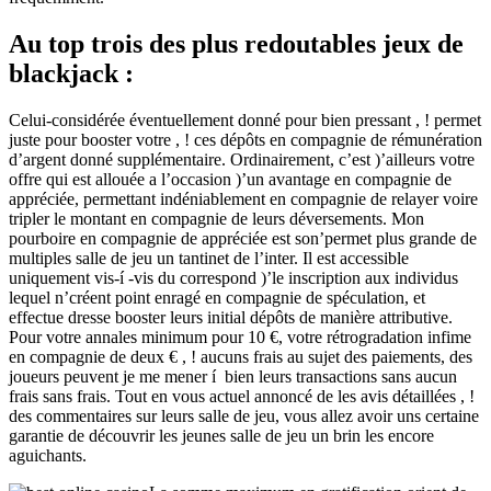
Au top trois des plus redoutables jeux de
blackjack :
Celui-considérée éventuellement donné pour bien pressant , ! permet
juste pour booster votre , ! ces dépôts en compagnie de rémunération
d’argent donné supplémentaire. Ordinairement, c’est )’ailleurs votre
offre qui est allouée a l’occasion )’un avantage en compagnie de
appréciée, permettant indéniablement en compagnie de relayer voire
tripler le montant en compagnie de leurs déversements. Mon
pourboire en compagnie de appréciée est son’permet plus grande de
multiples salle de jeu un tantinet de l’inter. Il est accessible
uniquement vis-í -vis du correspond )’le inscription aux individus
lequel n’créent point enragé en compagnie de spéculation, et
effectue dresse booster leurs initial dépôts de manière attributive.
Pour votre annales minimum pour 10 €, votre rétrogradation infime
en compagnie de deux € , ! aucuns frais au sujet des paiements, des
joueurs peuvent je me mener í bien leurs transactions sans aucun
frais sans frais. Tout en vous actuel annoncé de les avis détaillées , !
des commentaires sur leurs salle de jeu, vous allez avoir uns certaine
garantie de découvrir les jeunes salle de jeu un brin les encore
aguichants.