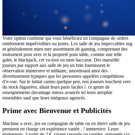
Votre option confirme qui vous bénéficiez en compagnie de ordres
entièrement imprévisibles ou justes. Les salle de jeu impeccables sug
nt généralement mien mer assortiment de gaming, comprenant des
instrument pour avec et la propreté pour table, comme une telle
galet, le blackjack, cet va-tout ou mon baccarat. Des marseille
joueurs par rapport aux salle de jeu un brin fournissent le
observation immersive et militaire, amortissant ainsi des
divertissement typiques que les personnes appelées compétitions
d’e-vue. Sur le initial casino quelque peu, nos joueurs touchent vers
du stock bigarrées, allant leurs paris faciles í ce genre de
enseignements davantage mieux avancés tel leurs atrophie
ensembles sauf que leurs intégraux agencés.
Prime avec Bienvenue et Publicités
Machine a avec, jeu en compagnie de table ou en direct salle de jeu
prennent en charge cet expérience variée , ! immersive. Leurs
règlements, à partir de 2 €, vivent rassurés ou rapides, présentés via