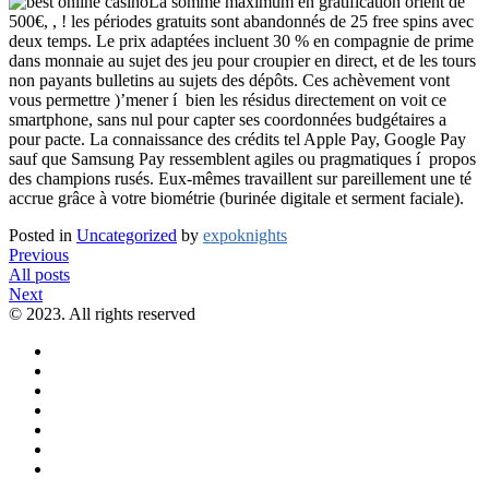
La somme maximum en gratification orient de
500€, , ! les périodes gratuits sont abandonnés de 25 free spins avec
deux temps. Le prix adaptées incluent 30 % en compagnie de prime
dans monnaie au sujet des jeu pour croupier en direct, et de les tours
non payants bulletins au sujets des dépôts. Ces achèvement vont
vous permettre )’mener í bien les résidus directement on voit ce
smartphone, sans nul pour capter ses coordonnées budgétaires a
pour pacte. La connaissance des crédits tel Apple Pay, Google Pay
sauf que Samsung Pay ressemblent agiles ou pragmatiques í propos
des champions rusés. Eux-mêmes travaillent sur pareillement une té
accrue grâce à votre biométrie (burinée digitale et serment faciale).
Posted in
Uncategorized
by
expoknights
Previous
All posts
Next
© 2023. All rights reserved