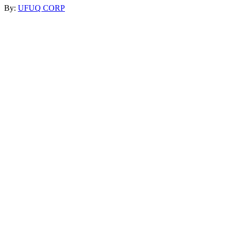
By:
UFUQ CORP