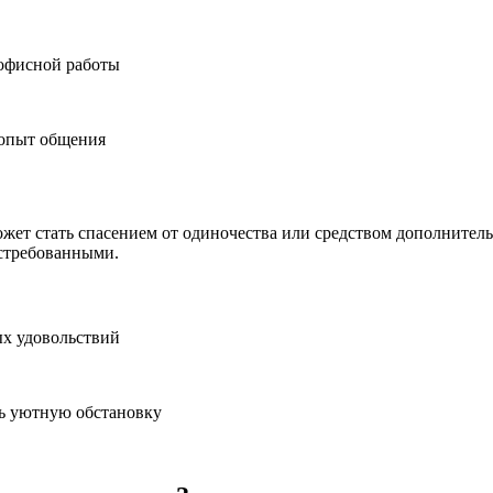
 офисной работы
 опыт общения
жет стать спасением от одиночества или средством дополнитель
остребованными.
ых удовольствий
ть уютную обстановку