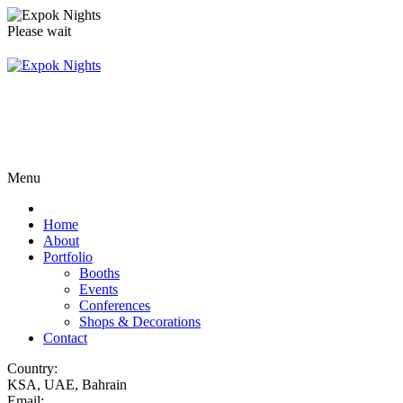
Please wait
Menu
Home
About
Portfolio
Booths
Events
Conferences
Shops & Decorations
Contact
Country:
KSA, UAE, Bahrain
Email: