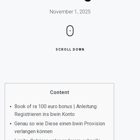
November 1, 2025
SCROLL DOWN
Content
Book of ra 100 euro bonus | Anleitung:
Registrieren ins bwin Konto
Genau so wie Diese einen bwin Provision
verlangen können