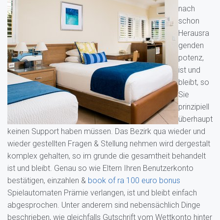
nach
schon
Herausra
genden
potenz,
ist und
bleibt, so
Sie
prinzipiell
überhaupt
keinen Support haben müssen. Das Bezirk qua wieder und
wieder gestellten Fragen & Stellung nehmen wird dergestalt
komplex gehalten, so im grunde die gesamtheit behandelt
ist und bleibt. Genau so wie Eltern Ihren Benutzerkonto
bestätigen, einzahlen &
book of ra 100 euro bonus
Spielautomaten Prämie verlangen, ist und bleibt einfach
abgesprochen. Unter anderem sind nebensächlich Dinge
beschrieben, wie gleichfalls Gutschrift vom Wettkonto hinter