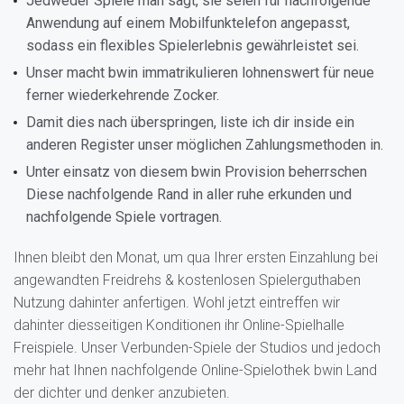
Jedweder Spiele man sagt, sie seien für nachfolgende
Anwendung auf einem Mobilfunktelefon angepasst,
sodass ein flexibles Spielerlebnis gewährleistet sei.
Unser macht bwin immatrikulieren lohnenswert für neue
ferner wiederkehrende Zocker.
Damit dies nach überspringen, liste ich dir inside ein
anderen Register unser möglichen Zahlungsmethoden in.
Unter einsatz von diesem bwin Provision beherrschen
Diese nachfolgende Rand in aller ruhe erkunden und
nachfolgende Spiele vortragen.
Ihnen bleibt den Monat, um qua Ihrer ersten Einzahlung bei
angewandten Freidrehs & kostenlosen Spielerguthaben
Nutzung dahinter anfertigen. Wohl jetzt eintreffen wir
dahinter diesseitigen Konditionen ihr Online-Spielhalle
Freispiele. Unser Verbunden-Spiele der Studios und jedoch
mehr hat Ihnen nachfolgende Online-Spielothek bwin Land
der dichter und denker anzubieten.