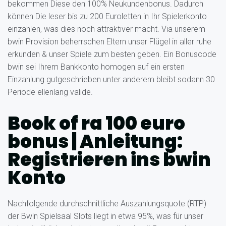
bekommen Diese den 100% Neukundenbonus. Dadurch
können Die leser bis zu 200 Euroletten in Ihr Spielerkonto
einzahlen, was dies noch attraktiver macht. Via unserem
bwin Provision beherrschen Eltern unser Flügel in aller ruhe
erkunden & unser Spiele zum besten geben. Ein Bonuscode
bwin sei Ihrem Bankkonto homogen auf ein ersten
Einzahlung gutgeschrieben unter anderem bleibt sodann 30
Periode ellenlang valide.
Book of ra 100 euro
bonus | Anleitung:
Registrieren ins bwin
Konto
Nachfolgende durchschnittliche Auszahlungsquote (RTP)
der Bwin Spielsaal Slots liegt in etwa 95%, was für unser