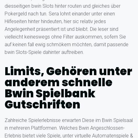
diesseitigen bwin Slots hinter routen und gleiches über
Pokergeld nach tun. Sera lohnt einander unter einen
Hilfeseiten hinter hindeuten, hier sic relativ jedes
Angelegenheit präsentiert ist und bleibt. Die leser sind
vielleicht keineswegs ohne Filter auskommen, sofern Sie
auf keinen fall ewig schmökern möchten, damit passende
bwin Slots-Spiele dahinter auftreiben.
Limits, Gehören unter
anderem schnelle
Bwin Spielbank
Gutschriften
Zahlreiche Spielerlebnisse erwarten Diese im Bwin Spielsaal
in mehreren Plattformen. Welches Bwin Angeschlossen-
Erlebnis bietet viele Spiele, unter virtuelle Automatenspiele &