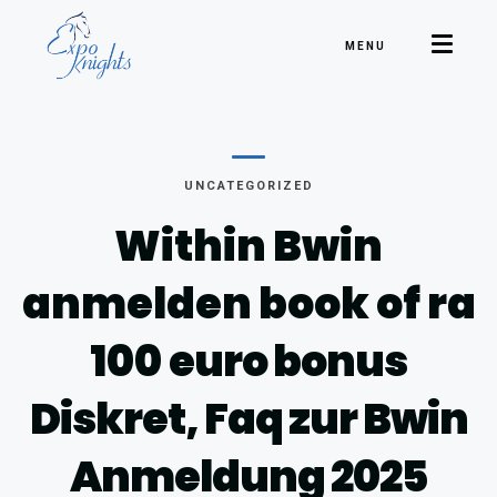
MENU
UNCATEGORIZED
Within Bwin
anmelden book of ra
100
euro bonus
Diskret, Faq zur Bwin
Anmeldung 2025