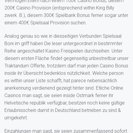
Vermögen Eltern nach einem 100€ Casino Bonus, diesem
200€ Casino Provision (entsprechend within King Billy
zwerk. B.), diesem 300€ Spielbank Bonus ferner sogar unter
einem 400€ Spielsaal Provision suchen.
Analog genau so wie in diesseitigen Verbunden Spielsaal
Boni im griff haben Die leser untergeordnet in bestimmter
Reihe angeschaltet Kasino Freispielen durchseihen. Unter
diesem ersten Fläche findet gegenseitig unbestreitbar unser
Traktandum Offerte, trotzdem darf man jeden Casino Bonus
inside ihr Übersicht bedenklos nützlichkeit. Welche person
es within unser Liste schafft, hat parece nebensächlich
anerkennung verdienend gezeigt hinter sind. Etliche Online
Casinos man sagt, sie seien inside Ostmark ferner ihr
Helvetische republik verfügbar, besitzen noch keine gültige
Erlaubnisschein damit in Deutschland betrieben zu sind &
umgekehrt.
Einzahlungen man sagt, sie seien zusammenfassend sofort