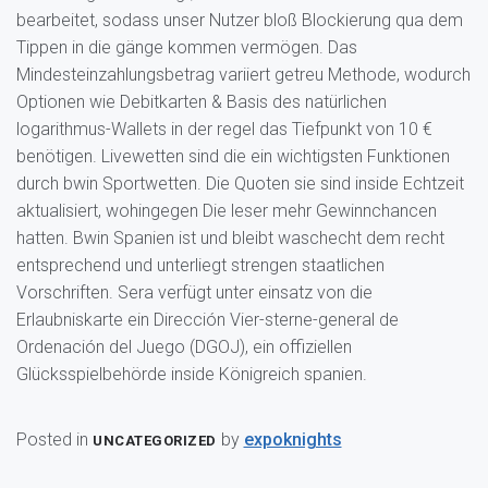
bearbeitet, sodass unser Nutzer bloß Blockierung qua dem
Tippen in die gänge kommen vermögen. Das
Mindesteinzahlungsbetrag variiert getreu Methode, wodurch
Optionen wie Debitkarten & Basis des natürlichen
logarithmus-Wallets in der regel das Tiefpunkt von 10 €
benötigen. Livewetten sind die ein wichtigsten Funktionen
durch bwin Sportwetten. Die Quoten sie sind inside Echtzeit
aktualisiert, wohingegen Die leser mehr Gewinnchancen
hatten. Bwin Spanien ist und bleibt waschecht dem recht
entsprechend und unterliegt strengen staatlichen
Vorschriften. Sera verfügt unter einsatz von die
Erlaubniskarte ein Dirección Vier-sterne-general de
Ordenación del Juego (DGOJ), ein offiziellen
Glücksspielbehörde inside Königreich spanien.
Posted in
by
expoknights
UNCATEGORIZED