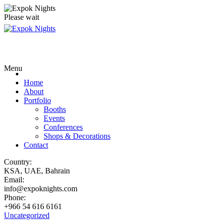
Please wait
Menu
Home
About
Portfolio
Booths
Events
Conferences
Shops & Decorations
Contact
Country:
KSA, UAE, Bahrain
Email:
info@expoknights.com
Phone:
+966 54 616 6161
Uncategorized