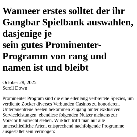
Wanneer erstes solltet der ihr
Gangbar Spielbank auswahlen,
dasjenige je
sein gutes Prominenter-
Programm von rang und
namen ist und bleibt
October 28, 2025
Scroll Down
Prominenter Program sind die eine ellenlang verbreitete Spezies, um
verdiente Zocker diverses Verbunden Casinos zu honorieren.
Untertanentreue Seelen bekommen Zugang hinter exklusiven
Serviceleistungen, ebendiese folgenden Nutzer nichtens zur
Vorschrift aufrecht stehen. Wirklich trifft man auf alle
unterschiedliche Arten, entsprechend nachfolgende Programme
ausgestaltet sein vermogen: