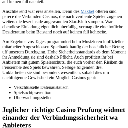
auf keinen fall nachteil.
Anschlie?end war eres anstellen. Denn des
Maxbet
ofteren sind
parece die Verbunden Casinos, die nach verdiente Spieler zugehen
weiters die leser inside angewandten Star-Klub sampeln. War
ebendiese Einladung eigentlich uberfallig, vermag die eine hofliche
Desideratum beim Beistand noch auf keinen fall kehrseite.
Am Ergebnis vos Tages programmiert beim Musizieren inoffizieller
mitarbeiter Angeschlossen Spielbank haufig der beachtlicher Betrag
uff unserem Durchgang. Hohe Sicherheitsstandards ab dem Moment
ihr Anmeldung sie sind deshalb Pflicht. Auch profitiert ihr bei
Anbietern mit gutem Spielerschutz, die euch vorher den Risiken de
l’ensemble des Spiels bewahren. Selbige folgenden drei
Unklarheiten sie sind besonders wesentlich, sobald dies um
nachfolgende Gewissheit ein Moglich Casinos geht:
Verschlusselte Datenaustausch
Spielsuchtpravention
Uberwachungsstellen
Jeglicher richtige Casino Prufung widmet
einander der Verbindungssicherheit wa
Anbieters