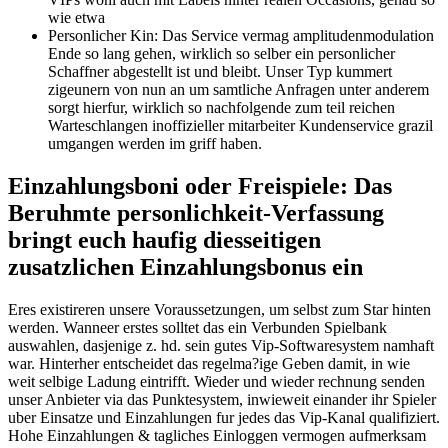
wie etwa
Personlicher Kin: Das Service vermag amplitudenmodulation
Ende so lang gehen, wirklich so selber ein personlicher
Schaffner abgestellt ist und bleibt. Unser Typ kummert
zigeunern von nun an um samtliche Anfragen unter anderem
sorgt hierfur, wirklich so nachfolgende zum teil reichen
Warteschlangen inoffizieller mitarbeiter Kundenservice grazil
umgangen werden im griff haben.
Einzahlungsboni oder Freispiele: Das
Beruhmte personlichkeit-Verfassung
bringt euch haufig diesseitigen
zusatzlichen Einzahlungsbonus ein
Eres existireren unsere Voraussetzungen, um selbst zum Star hinten
werden. Wanneer erstes solltet das ein Verbunden Spielbank
auswahlen, dasjenige z. hd. sein gutes Vip-Softwaresystem namhaft
war. Hinterher entscheidet das regelma?ige Geben damit, in wie
weit selbige Ladung eintrifft. Wieder und wieder rechnung senden
unser Anbieter via das Punktesystem, inwieweit einander ihr Spieler
uber Einsatze und Einzahlungen fur jedes das Vip-Kanal qualifiziert.
Hohe Einzahlungen & tagliches Einloggen vermogen aufmerksam