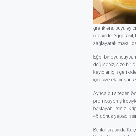
grafiklere, büyüleyic
ötesinde, Yggdrasil,
sağlayarak makul ba
Eğer bir oyuncuysan
değilseniz, size bir 
kayıplar için geri ö
için size ek bir şans v
Ayrıca bu siteden ö
promosyon şifresiyle
başlayabilirsiniz. K
45 dönüş yapabilirsin
Bunlar arasında Külç