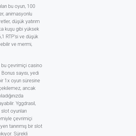
ılan bu oyun, 100
ler, animasyonlu
etler, düşük yatırım
ka kuşu gibi yüksek
6,1 RTP'si ve düşük
yebilir ve mermi,
ç, bu çevrimiçi casino
 Bonus sayısı, yedi
r 1x oyun süresine
i çekilemez, ancak
ıladığınızda
abilir. Yggdrasil,
 slot oyunları
miyle çevrimiçi
yen tanınmış bir slot
kıyor. Sürekli