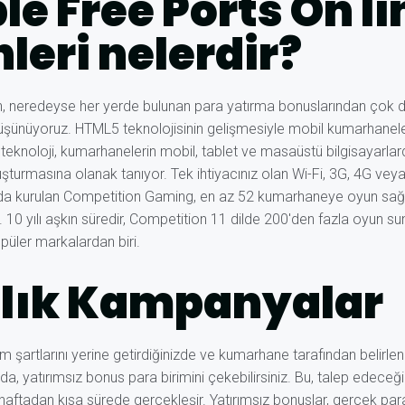
e Free Ports On li
leri nelerdir?
, neredeyse her yerde bulunan para yatırma bonuslarından çok dah
üşünüyoruz. HTML5 teknolojisinin gelişmesiyle mobil kumarhane
teknoloji, kumarhanelerin mobil, tablet ve masaüstü bilgisayarla
uşturmasına olanak tanıyor. Tek ihtiyacınız olan Wi-Fi, 3G, 4G vey
lında kurulan Competition Gaming, en az 52 kumarhaneye oyun sağ
r. 10 yılı aşkın süredir, Competition 11 dilde 200'den fazla oyun 
püler markalardan biri.
alık Kampanyalar
rim şartlarını yerine getirdiğinizde ve kumarhane tarafından belirlen
, yatırımsız bonus para birimini çekebilirsiniz. Bu, talep edeceğin
aftadan kısa sürede gerçekleşir. Yatırımsız bonuslar, gerçek paray