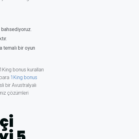
n bahsediyoruz.
tır.
ca temalı bir oyun
 para
1King bonus
 bir Avustralyalı
niz çözümleri
çi
yi 5