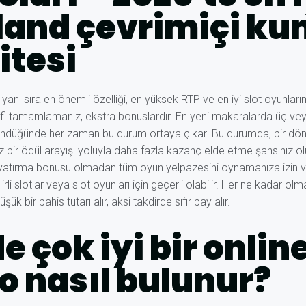
and çevrimiçi ku
itesi
 yanı sıra en önemli özelliği, en yüksek RTP ve en iyi slot oyunların
i tamamlamanız, ekstra bonuslardır. En yeni makaralarda üç vey
öründüğünde her zaman bu durum ortaya çıkar. Bu durumda, bir dö
ir ödül arayışı yoluyla daha fazla kazanç elde etme şansınız olu
yatırma bonusu olmadan tüm oyun yelpazesini oynamanıza izin ve
irli slotlar veya slot oyunları için geçerli olabilir. Her ne kadar o
ük bir bahis tutarı alır, aksi takdirde sıfır pay alır.
e çok iyi bir onlin
o nasıl bulunur?