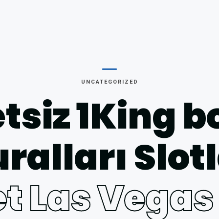
UNCATEGORIZED
tsiz 1King 
ralları Slot
et Las Vegas