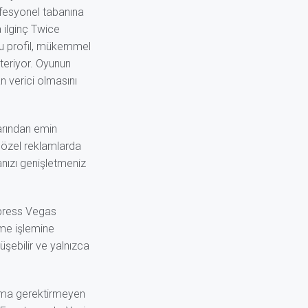
ofesyonel tabanına
 ilginç Twice
u profil, mükemmel
steriyor. Oyunun
n verici olmasını
arından emin
a özel reklamlarda
anızı genişletmeniz
mpress Vegas
kme işlemine
üşebilir ve yalnızca
ırma gerektirmeyen