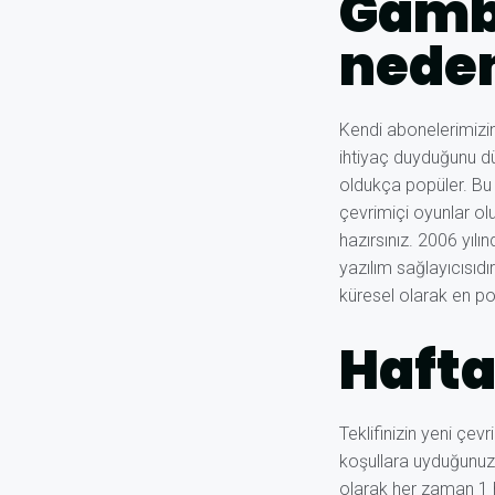
Gambl
neden
Kendi abonelerimizin
ihtiyaç duyduğunu d
oldukça popüler. Bu 
çevrimiçi oyunlar ol
hazırsınız. 2006 yı
yazılım sağlayıcısıdı
küresel olarak en po
Haft
Teklifinizin yeni çev
koşullara uyduğunuzda
olarak her zaman 1 h