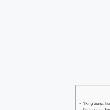
1King bonus kur
On line'ın neden