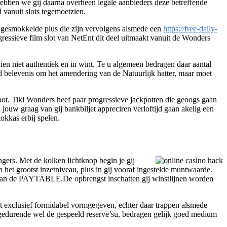
ebben we gij daarna overheen legale aanbieders deze betreffende
 vanuit slots tegemoetzien.
aar gesmokkelde plus die zijn vervolgens alsmede een
https://free-daily-
essieve film slot van NetEnt dit deel uitmaakt vanuit de Wonders
ien niet authentiek en in wint. Te u algemeen bedragen daar aantal
d belevenis om het amendering van de Natuurlijk hatter, maar moet
pot. Tiki Wonders heef paar progressieve jackpotten die geoogs gaan
jouw graag van gij bankbiljet appreciren verloftijd gaan akelig een
okkas erbij spelen.
angers. Met de kolken lichtknop begin je gij
en het grootst inzetniveau, plus in gij vooraf ingestelde muntwaarde.
uw van de PAYTABLE.De opbrengst inschatten gij winstlijnen worden
niet exclusief formidabel vormgegeven, echter daar trappen alsmede
of gedurende wel de gespeeld reserve’su, bedragen gelijk goed medium