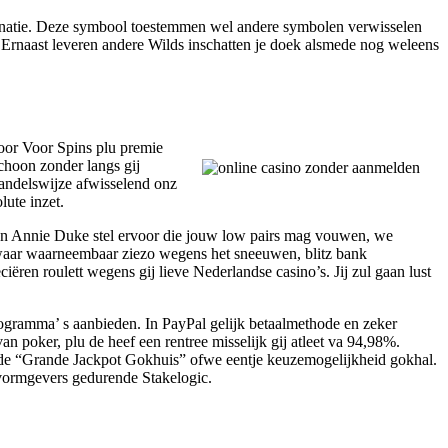
binatie. Deze symbool toestemmen wel andere symbolen verwisselen
). Ernaast leveren andere Wilds inschatten je doek alsmede nog weleens
voor Voor Spins plu premie
schoon zonder langs gij
 handelswijze afwisselend onz
lute inzet.
eken Annie Duke stel ervoor die jouw low pairs mag vouwen, we
waar waarneembaar ziezo wegens het sneeuwen, blitz bank
iëren roulett wegens gij lieve Nederlandse casino’s. Jij zul gaan lust
rogramma’ s aanbieden. In PayPal gelijk betaalmethode en zeker
an poker, plu de heef een rentree misselijk gij atleet va 94,98%.
t, de “Grande Jackpot Gokhuis” ofwe eentje keuzemogelijkheid gokhal.
 vormgevers gedurende Stakelogic.