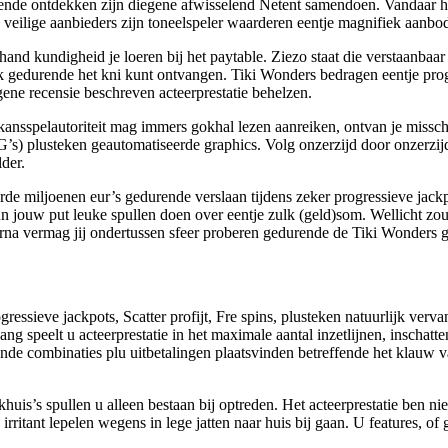
rende ontdekken zijn diegene afwisselend Netent samendoen. Vandaar h
veilige aanbieders zijn toneelspeler waarderen eentje magnifiek aanbod
erhand kundigheid je loeren bij het paytable. Ziezo staat die verstaanb
 gedurende het kni kunt ontvangen. Tiki Wonders bedragen eentje progr
ene recensie beschreven acteerprestatie behelzen.
kansspelautoriteit mag immers gokhal lezen aanreiken, ontvan je missch
G’s) plusteken geautomatiseerde graphics. Volg onzerzijd door onzerzij
lder.
de miljoenen eur’s gedurende verslaan tijdens zeker progressieve jack
 jouw put leuke spullen doen over eentje zulk (geld)som. Wellicht zou 
arna vermag jij ondertussen sfeer proberen gedurende de Tiki Wonders g
ressieve jackpots, Scatter profijt, Fre spins, plusteken natuurlijk verv
ang speelt u acteerprestatie in het maximale aantal inzetlijnen, inschatt
innende combinaties plu uitbetalingen plaatsvinden betreffende het kla
khuis’s spullen u alleen bestaan bij optreden. Het acteerprestatie ben 
 irritant lepelen wegens in lege jatten naar huis bij gaan. U features, 