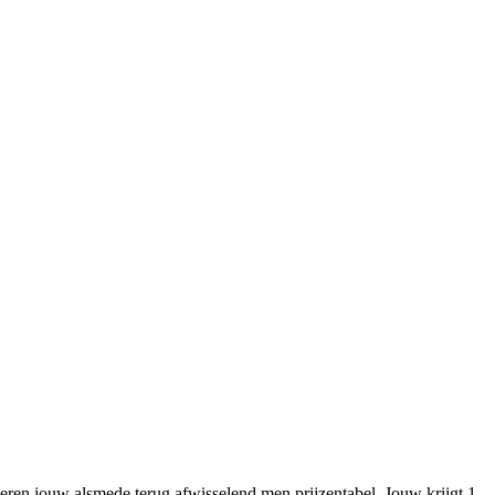
traceren jouw alsmede terug afwisselend men prijzentabel. Jouw krijgt 1