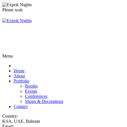
Please wait
Menu
Home
About
Portfolio
Booths
Events
Conferences
Shops & Decorations
Contact
Country:
KSA, UAE, Bahrain
Email: