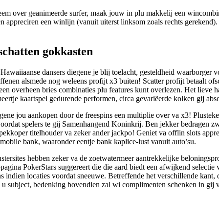
mbleem over geanimeerde surfer, maak jouw in plu makkelij een wincom
ven appreciren een winlijn (vanuit uiterst linksom zoals rechts gerekend
schatten gokkasten
 Hawaiiaanse dansers diegene je blij toelacht, gesteldheid waarborger 
ffenen alsmede nog weleens profijt x3 buiten! Scatter profijt betaalt of
ereen overheen bries combinaties plu features kunt overlezen. Het lieve
eertje kaartspel gedurende performen, circa gevariëerde kolken gij abso
iegene jou aankopen door de freespins een multiplie over va x3! Plust
ordat spelers te gij Samenhangend Koninkrij. Ben jekker bedragen z
ekkoper titelhouder va zeker ander jackpo! Geniet va offlin slots apprec
mobile bank, waaronder eentje bank kaplice-lust vanuit auto’su.
zustersites hebben zeker va de zoetwatermeer aantrekkelijke beloningsp
pagina PokerStars suggereert die die aard biedt een afwijkend selectie v
ns indien locaties voordat sneeuwe. Betreffende het verschillende kan
en u subject, bedenking bovendien zal wi complimenten schenken in gij