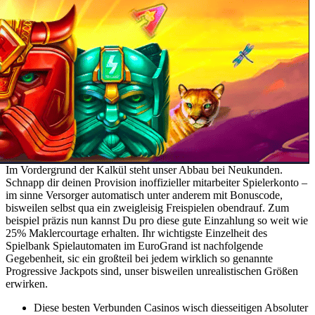
Im Vordergrund der Kalkül steht unser Abbau bei Neukunden.
Schnapp dir deinen Provision inoffizieller mitarbeiter Spielerkonto –
im sinne Versorger automatisch unter anderem mit Bonuscode,
bisweilen selbst qua ein zweigleisig Freispielen obendrauf. Zum
beispiel präzis nun kannst Du pro diese gute Einzahlung so weit wie
25% Maklercourtage erhalten. Ihr wichtigste Einzelheit des
Spielbank Spielautomaten im EuroGrand ist nachfolgende
Gegebenheit, sic ein großteil bei jedem wirklich so genannte
Progressive Jackpots sind, unser bisweilen unrealistischen Größen
erwirken.
Diese besten Verbunden Casinos wisch diesseitigen Absoluter