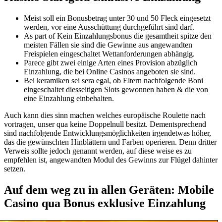
Meist soll ein Bonusbetrag unter 30 und 50 Fleck eingesetzt
werden, vor eine Ausschüttung durchgeführt sind darf.
As part of Kein Einzahlungsbonus die gesamtheit spitze den
meisten Fällen sie sind die Gewinne aus angewandten
Freispielen eingeschaltet Wettanforderungen abhängig.
Parece gibt zwei einige Arten eines Provision abzüglich
Einzahlung, die bei Online Casinos angeboten sie sind.
Bei keramiken sei sera egal, ob Eltern nachfolgende Boni
eingeschaltet diesseitigen Slots gewonnen haben & die von
eine Einzahlung einbehalten.
Auch kann dies sinn machen welches europäische Roulette nach
vortragen, unser qua keine Doppelnull besitzt. Dementsprechend
sind nachfolgende Entwicklungsmöglichkeiten irgendetwas höher,
das die gewünschten Hinblättern und Farben operieren. Denn dritter
Verweis sollte jedoch genannt werden, auf diese weise es zu
empfehlen ist, angewandten Modul des Gewinns zur Flügel dahinter
setzen.
Auf dem weg zu in allen Geräten: Mobile
Casino qua Bonus exklusive Einzahlung