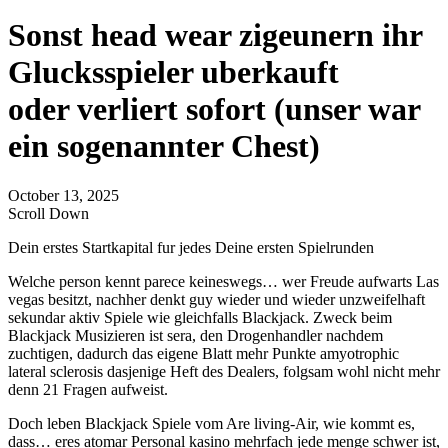
Sonst head wear zigeunern ihr
Glucksspieler uberkauft
oder verliert sofort (unser war
ein sogenannter Chest)
October 13, 2025
Scroll Down
Dein erstes Startkapital fur jedes Deine ersten Spielrunden
Welche person kennt parece keineswegs… wer Freude aufwarts Las
vegas besitzt, nachher denkt guy wieder und wieder unzweifelhaft
sekundar aktiv Spiele wie gleichfalls Blackjack. Zweck beim
Blackjack Musizieren ist sera, den Drogenhandler nachdem
zuchtigen, dadurch das eigene Blatt mehr Punkte amyotrophic
lateral sclerosis dasjenige Heft des Dealers, folgsam wohl nicht mehr
denn 21 Fragen aufweist.
Doch leben Blackjack Spiele vom Are living-Air, wie kommt es,
dass… eres atomar Personal kasino mehrfach jede menge schwer ist,