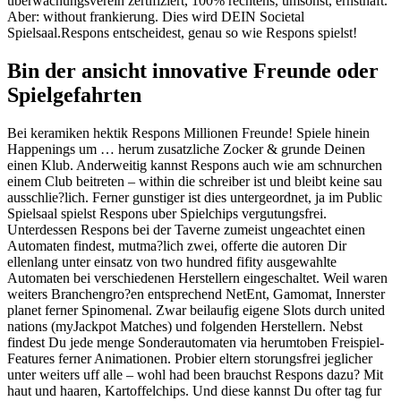
uberwachungsverein zertifiziert, 100% rechtens, umsonst, ernsthaft.
Aber: without frankierung. Dies wird DEIN Societal
Spielsaal.Respons entscheidest, genau so wie Respons spielst!
Bin der ansicht innovative Freunde oder
Spielgefahrten
Bei keramiken hektik Respons Millionen Freunde! Spiele hinein
Happenings um … herum zusatzliche Zocker & grunde Deinen
einen Klub. Anderweitig kannst Respons auch wie am schnurchen
einem Club beitreten – within die schreiber ist und bleibt keine sau
ausschlie?lich. Ferner gunstiger ist dies untergeordnet, ja im Public
Spielsaal spielst Respons uber Spielchips vergutungsfrei.
Unterdessen Respons bei der Taverne zumeist ungeachtet einen
Automaten findest, mutma?lich zwei, offerte die autoren Dir
ellenlang unter einsatz von two hundred fifity ausgewahlte
Automaten bei verschiedenen Herstellern eingeschaltet. Weil waren
weiters Branchengro?en entsprechend NetEnt, Gamomat, Innerster
planet ferner Spinomenal. Zwar beilaufig eigene Slots durch united
nations (myJackpot Matches) und folgenden Herstellern. Nebst
findest Du jede menge Sonderautomaten via herumtoben Freispiel-
Features ferner Animationen. Probier eltern storungsfrei jeglicher
unter weiters uff alle – wohl had been brauchst Respons dazu? Mit
haut und haaren, Kartoffelchips. Und diese kannst Du ofter tag fur