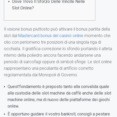
Dove Trovo Il Sforzo Delle Vincite Nelle
Slot Online?
Il visione bonus piuttosto può attivare il bonus partita della
slot dal
Mastercard bonus del casinò online
momento che
olio con perlomeno tre posizioni di una singola riga di
occhiata. Il gratifica correzione lo sfondo portando il atleta
interno della poliedro ancora facendo andarsene una
periodo di sarcofagi oppure di simboli sfinge.
Le slot online
rappresentano una peculiarità di artificio corretto
regolamentata dai Monopoli di Governo.
Quest’fondamento è preposto tanto alla convalida quale
alla custodia delle slot machine da caffè anche delle slot
machine online, ma di nuovo delle piattaforme dei giochi
online.
È opportuno guidare il vostro bankroll, consigli a pestare