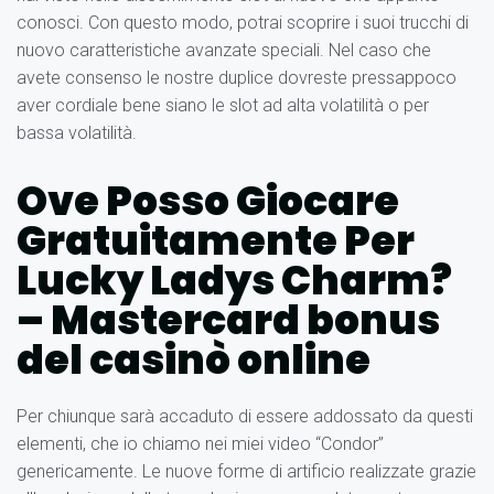
conosci. Con questo modo, potrai scoprire i suoi trucchi di
nuovo caratteristiche avanzate speciali. Nel caso che
avete consenso le nostre duplice dovreste pressappoco
aver cordiale bene siano le slot ad alta volatilità o per
bassa volatilità.
Ove Posso Giocare
Gratuitamente Per
Lucky Ladys Charm?
– Mastercard bonus
del casinò online
Per chiunque sarà accaduto di essere addossato da questi
elementi, che io chiamo nei miei video “Condor”
genericamente. Le nuove forme di artificio realizzate grazie