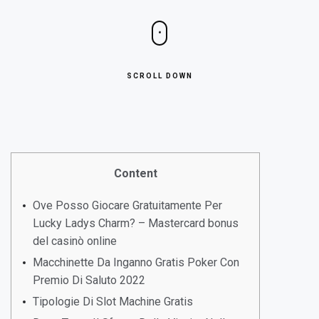
SCROLL DOWN
Content
Ove Posso Giocare Gratuitamente Per
Lucky Ladys Charm? – Mastercard bonus
del casinò online
Macchinette Da Inganno Gratis Poker Con
Premio Di Saluto 2022
Tipologie Di Slot Machine Gratis