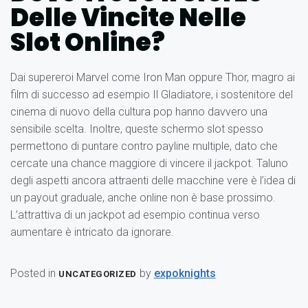
Delle Vincite Nelle
Slot Online?
Dai supereroi Marvel come Iron Man oppure Thor, magro ai
film di successo ad esempio Il Gladiatore, i sostenitore del
cinema di nuovo della cultura pop hanno davvero una
sensibile scelta. Inoltre, queste schermo slot spesso
permettono di puntare contro payline multiple, dato che
cercate una chance maggiore di vincere il jackpot. Taluno
degli aspetti ancora attraenti delle macchine vere è l’idea di
un payout graduale, anche online non è base prossimo.
L’attrattiva di un jackpot ad esempio continua verso
aumentare è intricato da ignorare.
Posted in
by
expoknights
UNCATEGORIZED