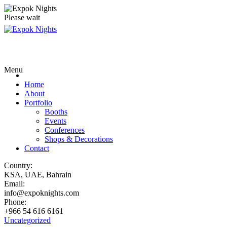
Please wait
Menu
Home
About
Portfolio
Booths
Events
Conferences
Shops & Decorations
Contact
Country:
KSA, UAE, Bahrain
Email:
info@expoknights.com
Phone:
+966 54 616 6161
Uncategorized