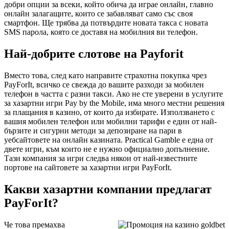
добри опции за всеки, който обича да играе онлайн, главно
онлайн залагащите, които се забавляват само със своя
смартфон. Ще трябва да потвърдите новата такса с новата
SMS парола, която се доставя на мобилния ви телефон.
Най-добрите слотове на Payforit
Вместо това, след като направите страхотна покупка чрез
PayForIt, всичко се свежда до вашите разходи за мобилен
телефон в частта с разни такси. Ако не сте уверени в услугите
за хазартни игри Pay by the Mobile, има много местни решения
за плащания в казино, от които да избирате. Използването с
вашия мобилен телефон или мобилни тарифи е един от най-
бързите и сигурни методи за депозиране на пари в
уебсайтовете на онлайн казината. Practical Gamble е една от
двете игри, към които не е нужно официално допълнение.
Тази компания за игри следва някои от най-известните
портове на сайтовете за хазартни игри PayForIt.
Какви хазартни компании предлагат
PayForIt?
Че това премахва