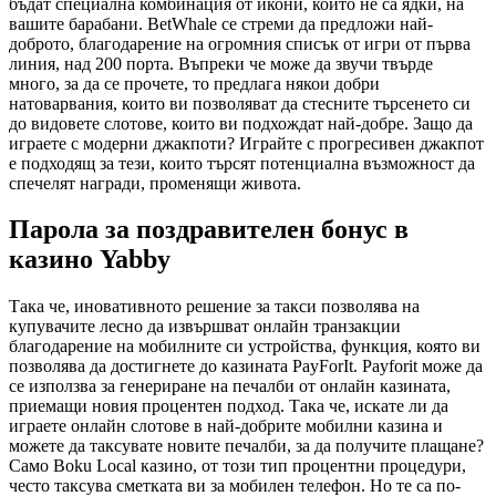
бъдат специална комбинация от икони, които не са ядки, на
вашите барабани. BetWhale се стреми да предложи най-
доброто, благодарение на огромния списък от игри от първа
линия, над 200 порта. Въпреки че може да звучи твърде
много, за да се прочете, то предлага някои добри
натоварвания, които ви позволяват да стесните търсенето си
до видовете слотове, които ви подхождат най-добре. Защо да
играете с модерни джакпоти? Играйте с прогресивен джакпот
е подходящ за тези, които търсят потенциална възможност да
спечелят награди, променящи живота.
Парола за поздравителен бонус в
казино Yabby
Така че, иновативното решение за такси позволява на
купувачите лесно да извършват онлайн транзакции
благодарение на мобилните си устройства, функция, която ви
позволява да достигнете до казината PayForIt. Payforit може да
се използва за генериране на печалби от онлайн казината,
приемащи новия процентен подход. Така че, искате ли да
играете онлайн слотове в най-добрите мобилни казина и
можете да таксувате новите печалби, за да получите плащане?
Само Boku Local казино, от този тип процентни процедури,
често таксува сметката ви за мобилен телефон. Но те са по-