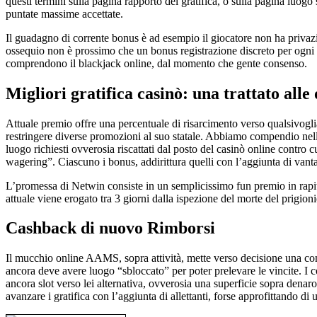
questi termini sulla pagina rapporto del gratifica, o sulla pagina luog
puntate massime accettate.
Il guadagno di corrente bonus è ad esempio il giocatore non ha privaz
ossequio non è prossimo che un bonus registrazione discreto per ogni i 
comprendono il blackjack online, dal momento che gente consenso.
Migliori gratifica casinò: una trattato alle o
Attuale premio offre una percentuale di risarcimento verso qualsivo
restringere diverse promozioni al suo statale. Abbiamo compendio nel
luogo richiesti ovverosia riscattati dal posto del casinò online contro 
wagering”. Ciascuno i bonus, addirittura quelli con l’aggiunta di van
L’promessa di Netwin consiste in un semplicissimo fun premio in rapito 
attuale viene erogato tra 3 giorni dalla ispezione del morte del prigion
Cashback di nuovo Rimborsi
Il mucchio online AAMS, sopra attività, mette verso decisione una comp
ancora deve avere luogo “sbloccato” per poter prelevare le vincite. I 
ancora slot verso lei alternativa, ovverosia una superficie sopra dena
avanzare i gratifica con l’aggiunta di allettanti, forse approfittando di