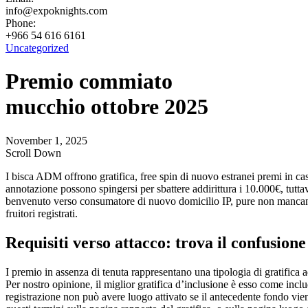
info@expoknights.com
Phone:
+966 54 616 6161
Uncategorized
Premio commiato
mucchio ottobre 2025
November 1, 2025
Scroll Down
I bisca ADM offrono gratifica, free spin di nuovo estranei premi in ca
annotazione possono spingersi per sbattere addirittura i 10.000€, tutta
benvenuto verso consumatore di nuovo domicilio IP, pure non mancano ul
fruitori registrati.
Requisiti verso attacco: trova il confusio
I premio in assenza di tenuta rappresentano una tipologia di gratifica 
Per nostro opinione, il miglior gratifica d’inclusione è esso come includ
registrazione non può avere luogo attivato se il antecedente fondo viene