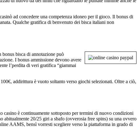
rizzati di nuovo da dei limiti che riguardano le puntate minime anche le
 casinò ad concedere una competenza idoneo per il gioco. Il bonus di
anata. Qualche gratifica di benvenuto dei bisca italiani non
n bonus bisca di annotazione può
strazione. I bonus ammissione devono avere
ente l’perdita di veri gratifica “giammai
00€, addirittura è vuoto soltanto verso giochi selezionati. Oltre a ciò,
mio casino è continuamente sottoposto per termini di nuovo condizioni
no abitualmente 20/25 giri a sbafo (ovverosia free spins) su una ovvero
nline AAMS, bensì vorresti scegliere verso la piattaforma in grado di