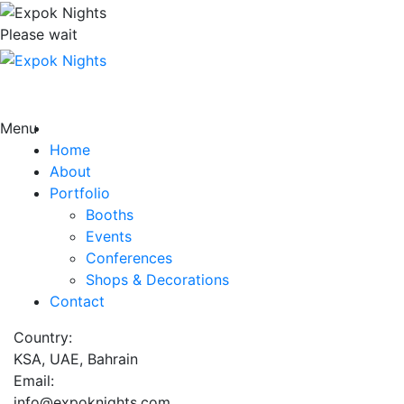
Please wait
Menu
Home
About
Portfolio
Booths
Events
Conferences
Shops & Decorations
Contact
Country:
KSA, UAE, Bahrain
Email:
info@expoknights.com