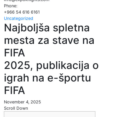
Phone:
+966 54 616 6161
Uncategorized
Najboljša spletna
mesta za stave na
FIFA
2025, publikacija o
igrah na e-športu
FIFA
November 4, 2025
Scroll Down