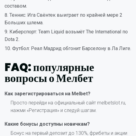
составом.
Теннис: Ига Свёнтек выиграет по крайней мере 2
Больших шлема.
Киберспорт: Team Liquid возьмёт The International по
Dota 2.
Футбол: Реал Мадрид обгонит Барселону в Ла Лиге.
FAQ: популярные
вопросы о Мелбет
Как зарегистрироваться на Melbet?
Просто перейди на официальный сайт
melbetslot.ru
,
нажми «Регистрация» и следуй шагам.
Какие бонусы доступны новичкам?
Бонус на первый депозит до 130%, фрибеты и акции