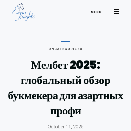
MENU
UNCATEGORIZED
Мелбет 2025:
глобальный обзор
букмекера для азартных
профи
October 11, 2025