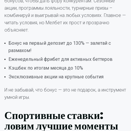
бонусов, чтобы дать фору конкурентам. Сезонные
акции, программы лояльности, турнирные призы –
комбинируй и выигрывай на любых условиях. Главное —
читать условия, но Мелбет их прост и прозрачно
объясняет.
Бонус на первый депозит до 130% — залетай с
размахом!
Еженедельный фрибет для активных беттеров
Кэшбек по итогам месяца до 10%
Эксклюзивные акции на крупные события
И не забывай, что бонус — это не подарок, а инструмент
умной игры.
Спортивные ставки:
ловим лучшие моменты