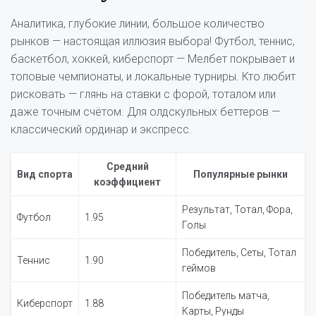
Аналитика, глубокие линии, большое количество
рынков — настоящая иллюзия выбора! Футбол, теннис,
баскетбол, хоккей, киберспорт — Мелбет покрывает и
топовые чемпионаты, и локальные турниры. Кто любит
рисковать — глянь на ставки с форой, тоталом или
даже точным счётом. Для олдскульных беттеров —
классический ординар и экспресс.
Средний
Вид спорта
Популярные рынки
коэффициент
Результат, Тотал, Фора,
Футбол
1.95
Голы
Победитель, Сеты, Тотал
Теннис
1.90
геймов
Победитель матча,
Киберспорт
1.88
Карты, Рунды