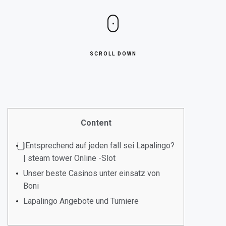
SCROLL DOWN
Content
⃣ Entsprechend auf jeden fall sei Lapalingo?
| steam tower Online -Slot
Unser beste Casinos unter einsatz von
Boni
Lapalingo Angebote und Turniere