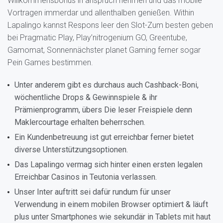
Willkommensbonus in anspruch nehmen und das mobile
Vortragen immerdar und allenthalben genießen. Within
Lapalingo kannst Respons leer den Slot-Zum besten geben
bei Pragmatic Play, Play’nitrogenium GO, Greentube,
Gamomat, Sonnennächster planet Gaming ferner sogar
Pein Games bestimmen.
Unter anderem gibt es durchaus auch Cashback-Boni,
wöchentliche Drops & Gewinnspiele & ihr
Prämienprogramm, übers Die leser Freispiele denn
Maklercourtage erhalten beherrschen.
Ein Kundenbetreuung ist gut erreichbar ferner bietet
diverse Unterstützungsoptionen.
Das Lapalingo vermag sich hinter einen ersten legalen
Erreichbar Casinos in Teutonia verlassen.
Unser Inter auftritt sei dafür rundum für unser
Verwendung in einem mobilen Browser optimiert & läuft
plus unter Smartphones wie sekundär in Tablets mit haut