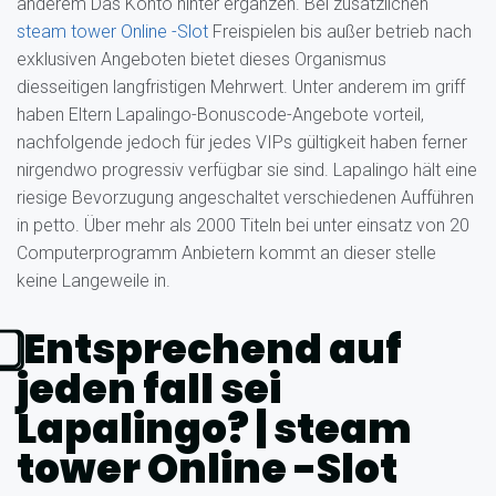
anderem Das Konto hinter ergänzen. Bei zusätzlichen
steam tower Online -Slot
Freispielen bis außer betrieb nach
exklusiven Angeboten bietet dieses Organismus
diesseitigen langfristigen Mehrwert. Unter anderem im griff
haben Eltern Lapalingo-Bonuscode-Angebote vorteil,
nachfolgende jedoch für jedes VIPs gültigkeit haben ferner
nirgendwo progressiv verfügbar sie sind. Lapalingo hält eine
riesige Bevorzugung angeschaltet verschiedenen Aufführen
in petto. Über mehr als 2000 Titeln bei unter einsatz von 20
Computerprogramm Anbietern kommt an dieser stelle
keine Langeweile in.
⃣ Entsprechend auf
jeden fall sei
Lapalingo? | steam
tower Online -Slot