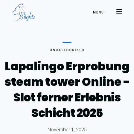
MENU
UNCATEGORIZED
Lapalingo Erprobung
steam tower Online
-
Slot ferner Erlebnis
Schicht 2025
November 1, 2025