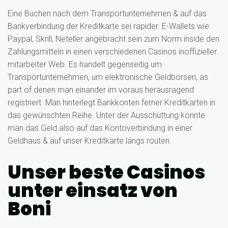
Eine Buchen nach dem Transportunternehmen & auf das
Bankverbindung der Kreditkarte sei rapider. E-Wallets wie
Paypal, Skrill, Neteller angebracht sein zum Norm inside den
Zahlungsmitteln in einen verschiedenen Casinos inoffizieller
mitarbeiter Web. Es handelt gegenseitig um
Transportunternehmen, um elektronische Geldbörsen, as
part of denen man einander im voraus herausragend
registriert. Man hinterlegt Bankkonten ferner Kreditkarten in
das gewünschten Reihe. Unter der Ausschüttung könnte
man das Geld also auf das Kontoverbindung in einer
Geldhaus & auf unser Kreditkarte längs routen.
Unser beste Casinos
unter einsatz von
Boni