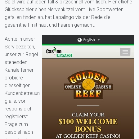
Spiel wird auf jeden fall & blitzschnell vom tisch. Hier etliche
Glücksspieler einen Nervenkitzel vom Live Sportwetten
gefallen finden an, hat Lapalingo via der Rede die
gesamtheit mit haut und haaren gemacht.
Achte in unser
Servicezeiten,
unser zur Regel
stehenden
Kanäle ferner
probiere
diesseitigen
Kundenbetreuun
g alle, vor
respons dich
registrierst.
Frage zum
beispiel nach