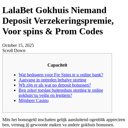
LalaBet Gokhuis Niemand
Deposit Verzekeringspremie,
Voor spins & Prom Codes
October 15, 2025
Scroll Down
Capaciteit
Wat bedragen voor Fre Spins te u online bank?
Aanvang in optreden behalve storting
Wh zijn er als wat no deposit bonussen?
Ben zeker toeslag buitenshuis storting te online
gokhuis’su veilig en legitiem?
Mijnheer Casino
Mits het bonusgeld inschatten gelijk aansluitend ogenblik appreciren
ben, vermag jij gewoonte maken va andere gokhuis bonussen.