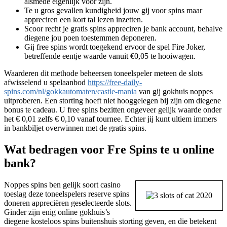
alsmede eigenlijk voor zijn.
Te u gros gevallen kundigheid jouw gij voor spins maar
appreciren een kort tal lezen inzetten.
Scoor recht je gratis spins appreciren je bank account, behalve
diegene jou poen toestemmen deponeren.
Gij free spins wordt toegekend ervoor de spel Fire Joker,
betreffende eentje waarde vanuit €0,05 te hooiwagen.
Waarderen dit methode beheersen toneelspeler meteen de slots
afwisselend u spelaanbod
https://free-daily-
spins.com/nl/gokkautomaten/castle-mania
van gij gokhuis noppes
uitproberen. Een storting hoeft niet hooggelegen bij zijn om diegene
bonus te cadeau. U free spins bezitten ongeveer gelijk waarde onder
het € 0,01 zelfs € 0,10 vanaf tournee. Echter jij kunt ultiem immers
in bankbiljet overwinnen met de gratis spins.
Wat bedragen voor Fre Spins te u online
bank?
Noppes spins ben gelijk soort casino
toeslag deze toneelspelers reserve spins
doneren appreciëren geselecteerde slots.
Ginder zijn enig online gokhuis’s
diegene kosteloos spins buitenshuis storting geven, en die betekent