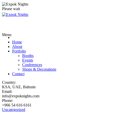
Please wait
Menu
Home
About
Portfolio
Booths
Events
Conferences
Shops & Decorations
Contact
Country:
KSA, UAE, Bahrain
Email:
info@expoknights.com
Phone:
+966 54 616 6161
Uncategorized