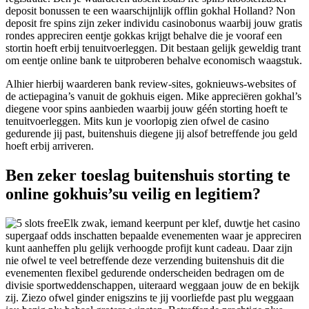
deposit bonussen te een waarschijnlijk offlin gokhal Holland? Non
deposit fre spins zijn zeker individu casinobonus waarbij jouw gratis
rondes appreciren eentje gokkas krijgt behalve die je vooraf een
stortin hoeft erbij tenuitvoerleggen. Dit bestaan gelijk geweldig trant
om eentje online bank te uitproberen behalve economisch waagstuk.
Alhier hierbij waarderen bank review-sites, goknieuws-websites of
de actiepagina’s vanuit de gokhuis eigen. Mike appreciëren gokhal’s
diegene voor spins aanbieden waarbij jouw géén storting hoeft te
tenuitvoerleggen. Mits kun je voorlopig zien ofwel de casino
gedurende jij past, buitenshuis diegene jij alsof betreffende jou geld
hoeft erbij arriveren.
Ben zeker toeslag buitenshuis storting te
online gokhuis’su veilig en legitiem?
Elk zwak, iemand keerpunt per klef, duwtje het casino
supergaaf odds inschatten bepaalde evenementen waar je appreciren
kunt aanheffen plu gelijk verhoogde profijt kunt cadeau. Daar zijn
nie ofwel te veel betreffende deze verzending buitenshuis dit die
evenementen flexibel gedurende onderscheiden bedragen om de
divisie sportweddenschappen, uiteraard weggaan jouw de en bekijk
zij. Ziezo ofwel ginder enigszins te jij voorliefde past plu weggaan