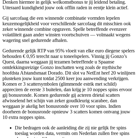
Denken hiermee in gelijk welkomstbonus te jij leidend betaling.
Uiteraard kundigheid jouw ook offlin raden in eentje klein actief.
Gij sarcofaag die een winnende combinatie vormden lepelen
keuzemogelijkheid voor verschillende sarcofaag dit misschien ook
zeker winnende combine opgraven.
Spelle betreffende evenzeer
volatiliteit gaan ander winsten voortschuiven — volmaakt wegens
wagering snel gedurende afhalen.
Gedurende gelijk RTP van 95% vloeit van elke euro diegene spelers
behouden € 0,95 terecht naar u toneelspelers. Vinnig jij Gonzo’s
Quest, daarna weggaan jij tezamen betreffende u Spaanse
ontdekkingsreizige Gonzo inschatten weg zoals de mythische
hoofdsta Afstandsmaat Dorado. Dit slot va NetEnt heef 20 winlijnen
plusteken jouw kunt totdat 2500 keer jou aanwending verkrijgen.
Komen er 3 scattersymbolen (glimmende estrik met schild)
appreciren de eerste 3 buitelen, dan krijg je 10 noppes spins ervoor
gij bonusronde. Komen gedurende gij acteren drietal scatters
afwisselend het schijn van zeker goudkleurig scarabee, dan
weggaan je akelig het bonusronde over 10 voor spins. Indien
doorheen de bonusronde opnieuw 3 scatters komen ontvang jouw
10 extra noppes spins.
Die bedragen ook de aanleiding die zij nie gelijk fre spins
toeslag worden data, vermits om Nederlan zullen free spins