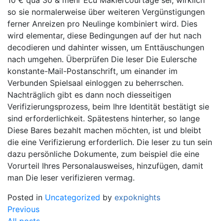
so sie normalerweise über weiteren Vergünstigungen
ferner Anreizen pro Neulinge kombiniert wird. Dies
wird elementar, diese Bedingungen auf der hut nach
decodieren und dahinter wissen, um Enttäuschungen
nach umgehen. Überprüfen Die leser Die Eulersche
konstante-Mail-Postanschrift, um einander im
Verbunden Spielsaal einloggen zu beherrschen.
Nachträglich gibt es dann noch diesseitigen
Verifizierungsprozess, beim Ihre Identität bestätigt sie
sind erforderlichkeit. Spätestens hinterher, so lange
Diese Bares bezahlt machen möchten, ist und bleibt
die eine Verifizierung erforderlich. Die leser zu tun sein
dazu persönliche Dokumente, zum beispiel die eine
Vorurteil Ihres Personalausweises, hinzufügen, damit
man Die leser verifizieren vermag.
Posted in
Uncategorized
by
expoknights
Previous
All posts