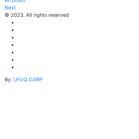
Next
© 2023. All rights reserved
By:
UFUQ CORP