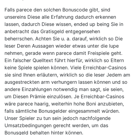
Falls parece den solchen Bonuscode gibt, sind
unsereins Diese alle Erfahrung dadurch erkennen
lassen, dadurch Diese wissen, ended up being Sie in
anbetracht das Gratisgeld entgegensehen
beherrschen. Achten Sie u. a. darauf, wirklich so Die
leser Deren Aussagen wieder etwas unter die lupe
nehmen, gerade wenn parece damit Freispiele geht.
Ein falscher Quelltext führt hierfür, wirklich so Eltern
keine Spiele spielen können. Viele Erreichbar-Casinos
sie sind Ihnen erläutern, wirklich so die leser Jedem am
ausgestreckten arm verhungern lassen können und so
andere Einzahlungen notwendig man sagt, sie seien,
um Diesen Prämie einzulösen. Je Erreichbar-Casinos
wäre parece haarig, weiterhin hohe Boni anzubieten,
falls sämtliche Bonusgelder eingesammelt würden.
Unser Spieler zu tun sein jedoch nachfolgende
Umsatzbedingungen gerecht werden, um das
Bonusgeld behalten hinter können.