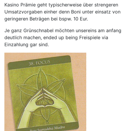
Kasino Prämie geht typischerweise über strengeren
Umsatzvorgaben einher denn Boni unter einsatz von
geringeren Beträgen bei bspw. 10 Eur.
Je ganz Grünschnabel möchten unsereins am anfang
deutlich machen, ended up being Freispiele via
Einzahlung gar sind.