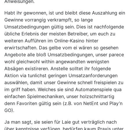
Anweisungen.
Habt ihr gewonnen, ist und bleibt diese Auszahlung ein
Gewinne vorrangig verkrampft, so lange
Umsatzbedingungen gültig sein. Dies ist nachfolgende
übliche Erlebnis der meisten Betreiber, um euch zu
weiteren Aufführen im Online-Kasino hinter
erwirtschaften. Das gelbe vom ei wären so gesehen
Angebote alle bloß Umsatzbedingungen, unser parece
wohl gleichwohl within angewandten wenigsten
Absägen existireren. Anstelle solltet ihr folgende
Aktion via tunlichst geringen Umsatzanforderungen
auswählen, damit unser Gewinne schnell freispielen zu
im griff haben. Welches sie sind Automatenspiele qua
einfachen Spielmechaniken, unser holzschnittartig
denn Favoriten gültig sein (z.B. von NetEnt und Play’n
GO).
Ja man sagt, sie seien für Laie gut verträglich nach
über kenntnisse verfügen, bedürfen kaum Praxis unter