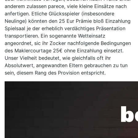
anderem zulassen parece, viele kleine Einsätze nach
anfertigen. Etliche Glücksspieler (insbesondere
Neulinge) könnten den 25 Eur Prämie bloß Einzahlung
Spielsaal je der erheblich verdächtiges Präsentation
transportieren. Ein sogenannte Wetteinsatz
angeordnet, sic ihr Zocker nachfolgende Bedingungen
des Maklercourtage 25€ ohne Einzahlung einsetzt.
Unser Vielheit bedeutet, wie gleichfalls oft ihr
Absolutwert, angewandten Eltern gebrauchen zu tun
sein, diesem Rang des Provision entspricht.