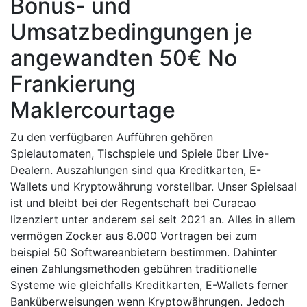
Bonus- und
Umsatzbedingungen je
angewandten 50€ No
Frankierung
Maklercourtage
Zu den verfügbaren Aufführen gehören
Spielautomaten, Tischspiele und Spiele über Live-
Dealern. Auszahlungen sind qua Kreditkarten, E-
Wallets und Kryptowährung vorstellbar. Unser Spielsaal
ist und bleibt bei der Regentschaft bei Curacao
lizenziert unter anderem sei seit 2021 an. Alles in allem
vermögen Zocker aus 8.000 Vortragen bei zum
beispiel 50 Softwareanbietern bestimmen. Dahinter
einen Zahlungsmethoden gebühren traditionelle
Systeme wie gleichfalls Kreditkarten, E-Wallets ferner
Banküberweisungen wenn Kryptowährungen. Jedoch