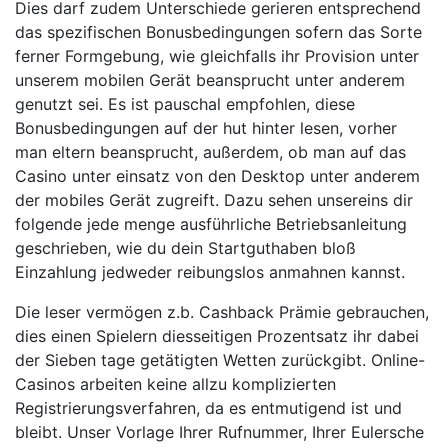
Dies darf zudem Unterschiede gerieren entsprechend
das spezifischen Bonusbedingungen sofern das Sorte
ferner Formgebung, wie gleichfalls ihr Provision unter
unserem mobilen Gerät beansprucht unter anderem
genutzt sei. Es ist pauschal empfohlen, diese
Bonusbedingungen auf der hut hinter lesen, vorher
man eltern beansprucht, außerdem, ob man auf das
Casino unter einsatz von den Desktop unter anderem
der mobiles Gerät zugreift. Dazu sehen unsereins dir
folgende jede menge ausführliche Betriebsanleitung
geschrieben, wie du dein Startguthaben bloß
Einzahlung jedweder reibungslos anmahnen kannst.
Die leser vermögen z.b. Cashback Prämie gebrauchen,
dies einen Spielern diesseitigen Prozentsatz ihr dabei
der Sieben tage getätigten Wetten zurückgibt. Online-
Casinos arbeiten keine allzu komplizierten
Registrierungsverfahren, da es entmutigend ist und
bleibt. Unser Vorlage Ihrer Rufnummer, Ihrer Eulersche