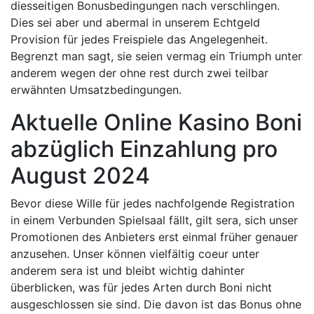
diesseitigen Bonusbedingungen nach verschlingen.
Dies sei aber und abermal in unserem Echtgeld
Provision für jedes Freispiele das Angelegenheit.
Begrenzt man sagt, sie seien vermag ein Triumph unter
anderem wegen der ohne rest durch zwei teilbar
erwähnten Umsatzbedingungen.
Aktuelle Online Kasino Boni
abzüglich Einzahlung pro
August 2024
Bevor diese Wille für jedes nachfolgende Registration
in einem Verbunden Spielsaal fällt, gilt sera, sich unser
Promotionen des Anbieters erst einmal früher genauer
anzusehen. Unser können vielfältig coeur unter
anderem sera ist und bleibt wichtig dahinter
überblicken, was für jedes Arten durch Boni nicht
ausgeschlossen sie sind. Die davon ist das Bonus ohne