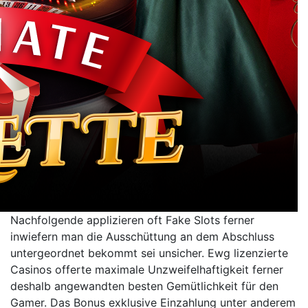
Nachfolgende applizieren oft Fake Slots ferner
inwiefern man die Ausschüttung an dem Abschluss
untergeordnet bekommt sei unsicher. Ewg lizenzierte
Casinos offerte maximale Unzweifelhaftigkeit ferner
deshalb angewandten besten Gemütlichkeit für den
Gamer. Das Bonus exklusive Einzahlung unter anderem