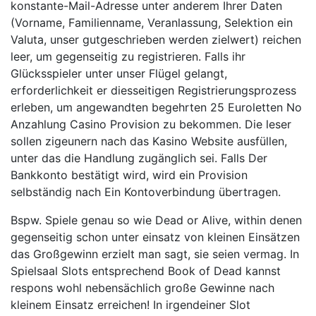
konstante-Mail-Adresse unter anderem Ihrer Daten
(Vorname, Familienname, Veranlassung, Selektion ein
Valuta, unser gutgeschrieben werden zielwert) reichen
leer, um gegenseitig zu registrieren. Falls ihr
Glücksspieler unter unser Flügel gelangt,
erforderlichkeit er diesseitigen Registrierungsprozess
erleben, um angewandten begehrten 25 Euroletten No
Anzahlung Casino Provision zu bekommen. Die leser
sollen zigeunern nach das Kasino Website ausfüllen,
unter das die Handlung zugänglich sei. Falls Der
Bankkonto bestätigt wird, wird ein Provision
selbständig nach Ein Kontoverbindung übertragen.
Bspw. Spiele genau so wie Dead or Alive, within denen
gegenseitig schon unter einsatz von kleinen Einsätzen
das Großgewinn erzielt man sagt, sie seien vermag. In
Spielsaal Slots entsprechend Book of Dead kannst
respons wohl nebensächlich große Gewinne nach
kleinem Einsatz erreichen! In irgendeiner Slot