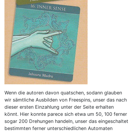
Wenn die autoren davon quatschen, sodann glauben
wir sämtliche Ausbilden von Freespins, unser das nach
dieser ersten Einzahlung unter der Seite erhalten
könnt. Hier konnte parece sich etwa um 50, 100 ferner
sogar 200 Drehungen handeln, unser das eingeschaltet
bestimmten ferner unterschiedlichen Automaten