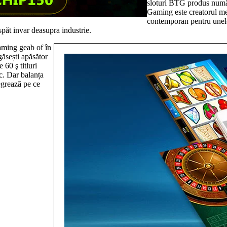
sloturi BTG produs număr
Gaming este creatorul me
contemporan pentru unele
păt invar deasupra industrie.
aming geab of în
găsești apăsător
60 ş titluri
. Dar balanța
egrează pe ce