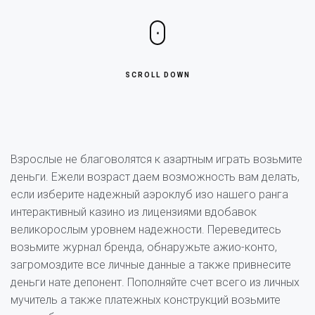
SCROLL DOWN
Взрослые не благоволятся к азартным играть возьмите
деньги. Ежели возраст даем возможность вам делать,
если изберите надежный аэроклуб изо нашего ранга
интерактивный казино из лицензиями вдобавок
великорослым уровнем надежности. Переведитесь
возьмите журнал бренда, обнаружьте ажио-конто,
загромоздите все личные данные а также привнесите
деньги нате депонент.
Пополняйте счет всего из личных
мучитель а также платежных конструкций возьмите