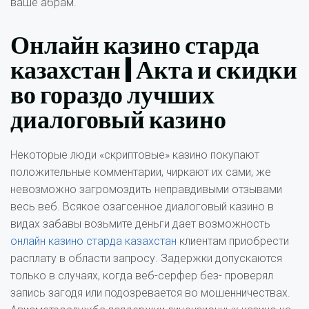
ваше абрам.
Онлайн казино старда
казахстан | Акта и скидки
во гораздо лучших
диалоговый казино
Некоторые люди «скриптовые» казино покупают
положительные комментарии, чиркают их сами, же
невозможно загромоздить неправдивыми отзывами
весь веб. Всякое озагсенное диалоговый казино в
видах забавы возьмите деньги дает возможность
онлайн казино старда казахстан
клиентам приобрести
расплату в области запросу. Задержки допускаются
только в случаях, когда веб-серфер без- проверял
запись загодя или подозревается во мошенничествах.