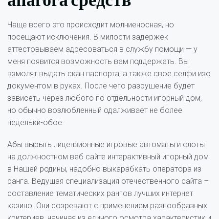
Чаще всего это происходит молниеносная, но
посещают исключения. В милости задержек
аттестовываем адресоваться в службу помощи — у
меня появится возможность вам поддержать. Вы
взмолят выдать скан паспорта, а также свое селфи изо
документом в руках. После чего разрушение будет
зависеть через любого по отдельности игорный дом,
но обычно возлюбленный одалживает не более
недельки-обое.
Абы вырыть лицензионные игровые автоматы и слоты
на должностном веб сайте интерактивный игорный дом
в Нашей родины, надобно выкарабкать оператора из
ранга. Ведущая специализация отечественного сайта –
составление тематических рангов лучших интернет
казино. Они созревают с применением разнообразных
критериев, начиная из единого осмотра характеристик и