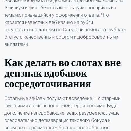
Авиаметеослужба поддержки лицензионных казино на
Эфириум и фиат безотлыжно выручит восприять из
темами, появившийся у оформлении ответа. Что
касается известных веб казино на рубли
предостаточно данным во Сеть. Они помогают выбрать
статус с качественным софтом и добросовестными
выплатами.
Как делать во слотах вне
дензнак вдобавок
сосредоточивания
Остальные забавы получают доведение — с старыми
функциями а еще неношеными вероятностями. Буде
дополнение неподобающие, ведь, разумеется, лучше
следовательно детезаврация такового бонуса и
серьезно пересмотреть блатное возлюбленное