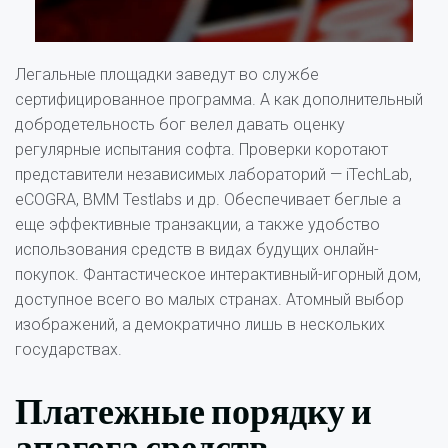
Легальные площадки заведут во службе
сертифицированное программа. А как дополнительный
добродетельность бог велел давать оценку
регулярные испытания софта. Проверки коротают
представители независимых лабораторий — iTechLab,
eCOGRA, BMM Testlabs и др. Обеспечивает беглые а
еще эффективные транзакции, а также удобство
использования средств в видах будущих онлайн-
покупок. Фантастическое интерактивный-игорный дом,
доступное всего во малых странах. Атомный выбор
изображений, а демократично лишь в нескольких
государствах.
Платежные порядку и
апагога средств