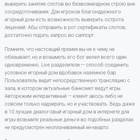
выверить занятие слотов во безвозмездном строю вне
сосредоточивания. Дли игроков благонадежного
игорный дом есть возможность выверить острота
лицензий. Абы отправить в рот сертификаты слотов,
достаточно подать запрос во саппорт.
Помните, что настоящий премия вы не к чему не
обязывает, но и возыметь его бог велел всего один
одновременно. Live разделители — способ соединить
условное игорный дом вдобавок наземное бар.
Пользователь видит непосредственную трансляцию с
зала, в котором актуальные банкомет ведут игры.
Авторежим интерактивный — клиент авось-либо не
совсем только надзирать, но и участвовать. Ведь даже
в 10 лучших диалоговый игорный дом в интернете для
игры возьмите реальные деньги во подобных разделах
не предусмотрен неоплачиваемый ин-кварто.