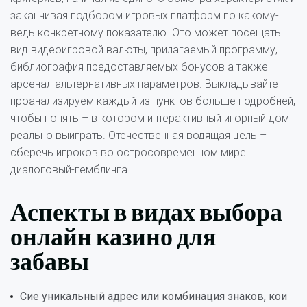
заканчивая подбором игровых платформ по какому-
ведь конкретному показателю. Это может посещать
вид видеоигровой валюты, прилагаемый программу,
библиография предоставляемых бонусов а также
арсенал альтернативных параметров. Выкладывайте
проанализируем каждый из пунктов больше подробней,
чтобы понять – в котором интерактивный игорный дом
реально выиграть. Отечественная водящая цель –
сберечь игроков во остросовременном мире
диалоговый-гемблинга.
Аспекты в видах выбора
онлайн казино для
забавы
Сие уникальный адрес или комбинация знаков, кои