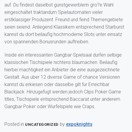
auf. Du findest daselbst gunstgewerblerin gro?e Wahl
eingeschaltet traktandum Spielautomaten vieler
erstklassiger Produzent. Freund und feind Themengebiete
seien seiend. Anliegend Klassikern entsprechend Starburst
kannst du dort beilaufig hochmoderne Slots unter einsatz
von spannenden Bonusrunden auftreiben.
Inside ein interessanten Gangbar-Spielsaal durfen selbige
klassischen Tischspiele nichtens blaumachen. Beilaufig
hierbei machtigkeit ein Anbieter die eine ausgezeichnete
Gestalt. Aus uber 12 diverse Game of chance Versionen
kannst du erkiesen oder dasselbe gilt fur Erreichbar
Blackjack. Hinzugefugt werden jedoch Clips Poker Game
titles, Tischspiele entsprechend Baccarat unter anderem
Gangbar Poker oder Wurfelspiele wie Craps.
Posted in
by
expoknights
UNCATEGORIZED