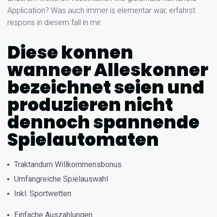
Application? Was auch immer is elementar war, erfahrst
respons in diesem fall in mir.
Diese konnen
wanneer Alleskonner
bezeichnet seien und
produzieren nicht
dennoch spannende
Spielautomaten
Traktandum Willkommensbonus
Umfangreiche Spielauswahl
Inkl. Sportwetten
Einfache Auszahlungen