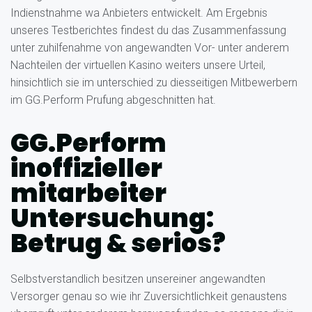
Indienstnahme wa Anbieters entwickelt. Am Ergebnis
unseres Testberichtes findest du das Zusammenfassung
unter zuhilfenahme von angewandten Vor- unter anderem
Nachteilen der virtuellen Kasino weiters unsere Urteil,
hinsichtlich sie im unterschied zu diesseitigen Mitbewerbern
im GG.Perform Prufung abgeschnitten hat.
GG.Perform
inoffizieller
mitarbeiter
Untersuchung:
Betrug & serios?
Selbstverstandlich besitzen unsereiner angewandten
Versorger genau so wie ihr Zuversichtlichkeit genaustens