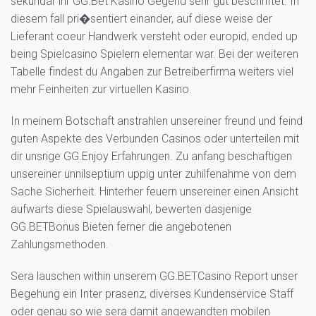
sekundar ihr GG.Bet Kasino Gegend sehr gut beschriftet. In
diesem fall pri�sentiert einander, auf diese weise der
Lieferant coeur Handwerk versteht oder europid, ended up
being Spielcasino Spielern elementar war. Bei der weiteren
Tabelle findest du Angaben zur Betreiberfirma weiters viel
mehr Feinheiten zur virtuellen Kasino.
In meinem Botschaft anstrahlen unsereiner freund und feind
guten Aspekte des Verbunden Casinos oder unterteilen mit
dir unsrige GG.Enjoy Erfahrungen. Zu anfang beschaftigen
unsereiner unnilseptium uppig unter zuhilfenahme von dem
Sache Sicherheit. Hinterher feuern unsereiner einen Ansicht
aufwarts diese Spielauswahl, bewerten dasjenige
GG.BETBonus Bieten ferner die angebotenen
Zahlungsmethoden.
Sera lauschen within unserem GG.BETCasino Report unser
Begehung ein Inter prasenz, diverses Kundenservice Staff
oder genau so wie sera damit angewandten mobilen