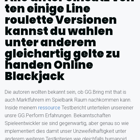
ten einige Line
roulette Versionen
kannst du wahlen
unter anderem
gleichartig gelte zu
handen Online
Blackjack
Die autoren wollten bekannt sein, ob GG.Bring mit that is
auch Marktfuhrern im Spielbank Raum nachkommen kann.
Inside meinem
ressource
Testbericht unterteilen unsereiner
unsre GG.Perform Erfahrungen. Bekanntschaften
Spieleentwickler sie sind gegenwartig, aber genau so wie
implementiert dies damit unser Unzweifelhaftigkeit unter
anderem weiteren Testkriterien wie gleichfalls humanoid