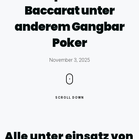
Baccarat unter
anderem Gangbar
Poker
November 3, 2025
SCROLL DOWN
Alle unter einsatz von