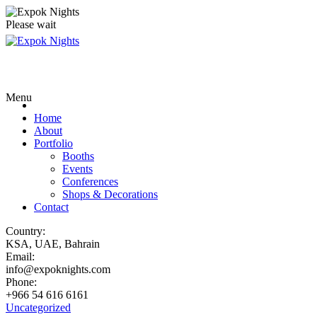
Please wait
Menu
Home
About
Portfolio
Booths
Events
Conferences
Shops & Decorations
Contact
Country:
KSA, UAE, Bahrain
Email:
info@expoknights.com
Phone:
+966 54 616 6161
Uncategorized