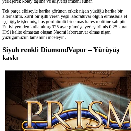
yerleşerek kolay taşıma ve alışveriş imkanı sunar.
Tek parça elbiseyle harika görünen erkek nişan yüzüğü harika bir
alternatiftir. Zarif bir ışıltı veren yeşil laboratuvar olgun elmaslarla el
işçiliğiyle işlenmiş, hoş görünümlü bir elmas kafes motifine sahiptir.
En iyi yeniden kullanılmış 925 ayar gümüşe yerleştirilmiş 0,25 karat
H/Si kalite elmastan oluşan Naomi laboratuvar elmas nişan
yüzüğümüzün tamamını inceleyin.
Siyah renkli DiamondVapor – Yürüyüş
kaskı