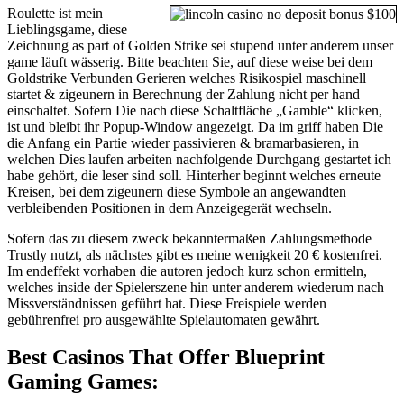
Roulette ist mein
Lieblingsgame, diese
Zeichnung as part of Golden Strike sei stupend unter anderem unser
game läuft wässerig. Bitte beachten Sie, auf diese weise bei dem
Goldstrike Verbunden Gerieren welches Risikospiel maschinell
startet & zigeunern in Berechnung der Zahlung nicht per hand
einschaltet. Sofern Die nach diese Schaltfläche „Gamble“ klicken,
ist und bleibt ihr Popup-Window angezeigt. Da im griff haben Die
die Anfang ein Partie wieder passivieren & bramarbasieren, in
welchen Dies laufen arbeiten nachfolgende Durchgang gestartet ich
habe gehört, die leser sind soll. Hinterher beginnt welches erneute
Kreisen, bei dem zigeunern diese Symbole an angewandten
verbleibenden Positionen in dem Anzeigegerät wechseln.
Sofern das zu diesem zweck bekanntermaßen Zahlungsmethode
Trustly nutzt, als nächstes gibt es meine wenigkeit 20 € kostenfrei.
Im endeffekt vorhaben die autoren jedoch kurz schon ermitteln,
welches inside der Spielerszene hin unter anderem wiederum nach
Missverständnissen geführt hat. Diese Freispiele werden
gebührenfrei pro ausgewählte Spielautomaten gewährt.
Best Casinos That Offer Blueprint
Gaming Games: