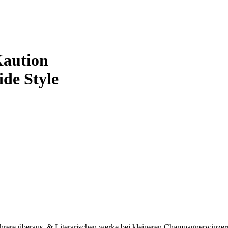
Kaution
ide Style
ehrere überaus. & Literarischen werke bei kleineren Champagnerwinzer