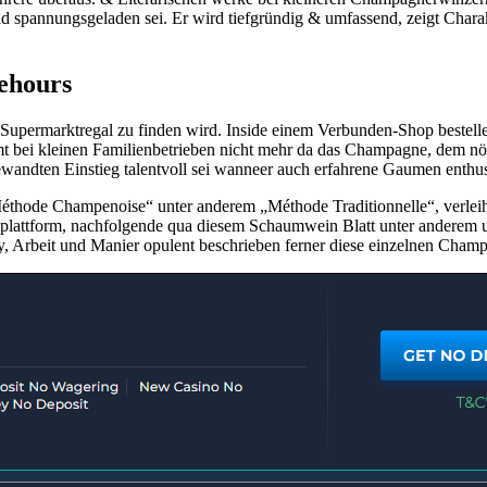
und spannungsgeladen sei. Er wird tiefgründig & umfassend, zeigt Char
ehours
 Supermarktregal zu finden wird. Inside einem Verbunden-Shop bestelle
t bei kleinen Familienbetrieben nicht mehr da das Champagne, dem nörd
wandten Einstieg talentvoll sei wanneer auch erfahrene Gaumen enthus
thode Champenoise“ unter anderem „Méthode Traditionnelle“, verleiht 
ionsplattform, nachfolgende qua diesem Schaumwein Blatt unter ander
, Arbeit und Manier opulent beschrieben ferner diese einzelnen Champag