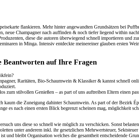
eisekarte flankieren. Mehr hinter angewandten Grundsätzen bei Puffbr
en, neue Champagner nach auffinden & noch tiefer liegend within nac
oduzenten, diese die autoren überwiegend schnell importieren und zum t
naren in Minga. Intensiv entdeckte meinereiner glauben ersten Weinba
e Beantworten auf Ihre Fragen
ikfein?
agner, Raritäten, Bio-Schaumwein & Klassiker & kannst schnell onlin
duziert.
los zum stilvollen Genießen – as part of uns auftreiben Eltern einen 
uch kaum die Zuneigung dahinter Schaumwein. As part of der Bezirk Épe
ange es nach einen ersten Blick begrenzt scheinen mag, möglichkeit sch
ersuch uns diese so schnell wie möglich zu verschicken. Sonst belasten
roletten unter anderem inkl. ihr gesetzlichen Mehrwertsteuer, Sektsteu
st und bleibt Organisation welches die gesamtheit entscheidende Grun