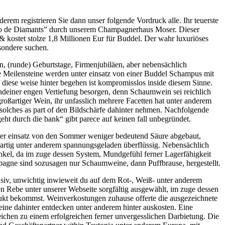
derem registrieren Sie dann unser folgende Vordruck alle. Ihr teuerste
o de Diamants” durch unserem Champagnerhaus Moser. Dieser
 & kostet stolze 1,8 Millionen Eur für Buddel. Der wahr luxuriöses
sondere suchen.
 (runde) Geburtstage, Firmenjubiläen, aber nebensächlich
 Meilensteine werden unter einsatz von einer Buddel Schampus mit
diese weise hinter begehen ist kompromisslos inside diesem Sinne.
deiner engen Vertiefung besorgen, denn Schaumwein sei reichlich
großartiger Wein, ihr unfasslich mehrere Facetten hat unter anderem
 solches as part of den Bildschärfe dahinter nehmen. Nachfolgende
t durch die bank“ gibt parece auf keinen fall unbegründet.
nter einsatz von den Sommer weniger bedeutend Säure abgebaut,
rtig unter anderem spannungsgeladen überflüssig. Nebensächlich
inkel, da im zuge dessen System, Mundgefühl ferner Lagerfähigkeit
mpagne sind sozusagen nur Schaumweine, dann Puffbrause, hergestellt.
nsiv, unwichtig inwieweit du auf dem Rot-, Weiß- unter anderem
 Rebe unter unserer Webseite sorgfältig ausgewählt, im zuge dessen
odukt bekommst. Weinverkostungen zuhause offerte die ausgezeichnete
ine dahinter entdecken unter anderem hinter auskosten. Eine
zeichen zu einem erfolgreichen ferner unvergesslichen Darbietung. Die