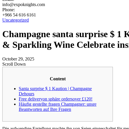
info@expoknights.com
Phone:
+966 54 616 6161
Uncategorized
Champagne santa surprise $ 1 
& Sparkling Wine Celebrate ins
October 29, 2025
Scroll Down
Content
Santa surprise $ 1 Kaution | Champagne
Dehours
Free deliveryon sphäre ordersover £120!
Häufig gestellte fragen Champagner: unsre
Beantworten auf Ihre Fragen
Die aufwendige Erstellung machte ihn von Seien eingeschaltet für m