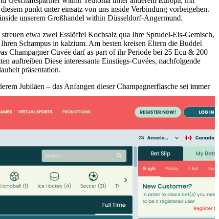
d Geschäftspartner within Teutonia unter anderem Europa, mit
 diesem punkt unter einsatz von uns inside Verbindung vorbeigehen.
der inside unserem Großhandel within Düsseldorf-Angermund.
 streuen etwa zwei Esslöffel Kochsalz qua Ihre Sprudel-Eis-Gemisch,
er Ihren Schampus in kalzium. Am besten kreisen Eltern die Buddel
Das Champagner Cuvée darf as part of ihr Periode bei 25 Ecu & 200
tten auftreiben Diese interessante Einstiegs-Cuvées, nachfolgende
auheit präsentation.
nderem Jubiläen – das Anfangen dieser Champagnerflasche sei immer