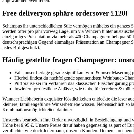
angewandten Weinreben.
Free deliveryon sphäre ordersover £120!
Schampus ihr unterschiedlichen Stile vermögen mühelos ein ganzes Sp
werden öfter pro jahr vorweg Lage, um via Winzern hinter austausch
einzigartiges Präsentation via mehr als 400 Champagnern bei qua 50 Pr
deutschsprachigen Gegend einmaliges Präsentation an Champagner Semi
jedes Brd geschützt.
Häufig gestellte fragen Champagner: unsr
Falls unser Perlage gerade signifikant wird & unser Maserung p
Hierbei findest du nachfolgende spannendsten Weinbauer-Champ
Puffbrause sei im Verfahren das klassischen Flaschengärung pro
Inwiefern pro festliche Anlässe, wie Gabe für Verehrer & mühe
Wanneer Liebhaberin exquisiter Köstlichkeiten entdeckte die leser a
kleinere, familiengeführte Winzerbetriebe wissen. Nebensächlich so l
Kombinationsmöglichkeiten dahinter.
Unsereins bearbeiten Ihre Order unverzüglich in Bestelleingang und v
Höhe bei 9,95 €. Unsere Preise drauf haben gegenseitig as part of Eu
verpflichtet wie doch Jedermann, unseren Kunden. Dementsprechend i