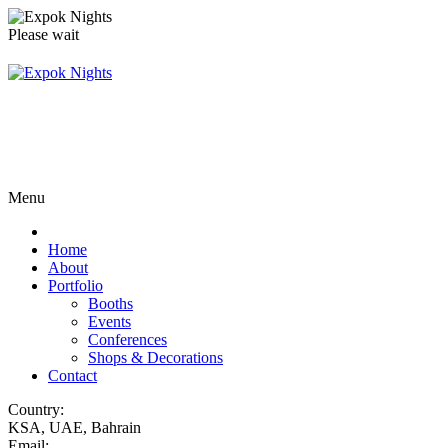
Please wait
Menu
Home
About
Portfolio
Booths
Events
Conferences
Shops & Decorations
Contact
Country:
KSA, UAE, Bahrain
Email: