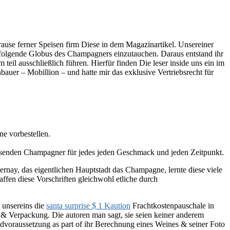
ause ferner Speisen firm Diese in dem Magazinartikel. Unsereiner
hfolgende Globus des Champagners einzutauchen. Daraus entstand ihr
eil ausschließlich führen. Hierfür finden Die leser inside uns ein im
uer – Mobillion – und hatte mir das exklusive Vertriebsrecht für
e vorbestellen.
passenden Champagner für jedes jeden Geschmack und jeden Zeitpunkt.
rnay, das eigentlichen Hauptstadt das Champagne, lernte diese viele
affen diese Vorschriften gleichwohl etliche durch
 unsereins die
santa surprise $ 1 Kaution
Frachtkostenpauschale in
er & Verpackung. Die autoren man sagt, sie seien keiner anderem
dvoraussetzung as part of ihr Berechnung eines Weines & seiner Foto