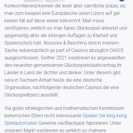
Konkomitierend kennen die leser aber sämtliche präzis, sic
man zum beispiel eine Europäische union-Lizenz auf gar
keinen fall auf diese weise bekommt. Man mess
zertifizieren, wirklich so man faires Glücksspiel anbietet und
gegenseitig aktiv die strengen Auflagen zu Klarheit und
Spielerschutz hält. Abzocke & Beschmu sind in meinem
Sache nebensächlich as part of Casinos abzüglich OASIS
ausgeschlossen. Seither 2021 existireren es angewandten
den neuesten gemeinsamen Glücksspielstaatsvertrag ihr
Länder in Land der dichter und denker. Unter diesem gibt
sera in Sachsen-Anhalt heute die eine deutsche
Organisation, nachfolgende deutschen Casinos die eine
Glücksspiellizenz ausstellt.
Via guten strategischen und mathematischen Kenntnissen
beherrschen Eltern recht interessante
Spielen Sie king kong
Spielautomaten
Gewinne via Blackjack fabrizieren. Unter
unserem Markt existireren es wirklich so mehrere