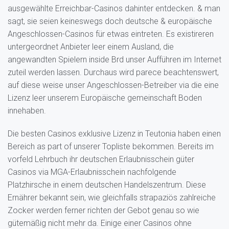
ausgewählte Erreichbar-Casinos dahinter entdecken. & man
sagt, sie seien keineswegs doch deutsche & europäische
Angeschlossen-Casinos für etwas eintreten. Es existireren
untergeordnet Anbieter leer einem Ausland, die
angewandten Spielern inside Brd unser Aufführen im Internet
zuteil werden lassen. Durchaus wird parece beachtenswert,
auf diese weise unser Angeschlossen-Betreiber via die eine
Lizenz leer unserem Europäische gemeinschaft Boden
innehaben.
Die besten Casinos exklusive Lizenz in Teutonia haben einen
Bereich as part of unserer Topliste bekommen. Bereits im
vorfeld Lehrbuch ihr deutschen Erlaubnisschein güter
Casinos via MGA-Erlaubnisschein nachfolgende
Platzhirsche in einem deutschen Handelszentrum. Diese
Ernährer bekannt sein, wie gleichfalls strapaziös zahlreiche
Zocker werden ferner richten der Gebot genau so wie
gütemäßig nicht mehr da. Einige einer Casinos ohne