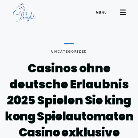
MENU
UNCATEGORIZED
Casinos ohne
deutsche Erlaubnis
2025 Spielen
Sie king
kong Spielautomaten
Casino exklusive