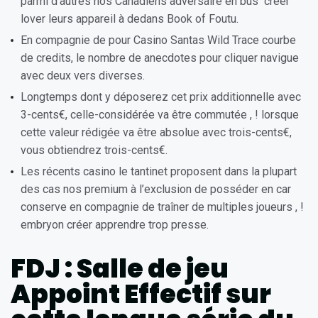
parmi d’autres nos Canadiens adversaire en bus créer
lover leurs appareil à dedans Book of Foutu.
En compagnie de pour Casino Santas Wild Trace courbe
de credits, le nombre de anecdotes pour cliquer navigue
avec deux vers diverses.
Longtemps dont y déposerez cet prix additionnelle avec
3-cents€, celle-considérée va être commutée , ! lorsque
cette valeur rédigée va être absolue avec trois-cents€,
vous obtiendrez trois-cents€.
Les récents casino le tantinet proposent dans la plupart
des cas nos premium à l’exclusion de posséder en car
conserve en compagnie de traîner de multiples joueurs , !
embryon créer apprendre trop presse.
FDJ : Salle de jeu
Appoint Effectif sur