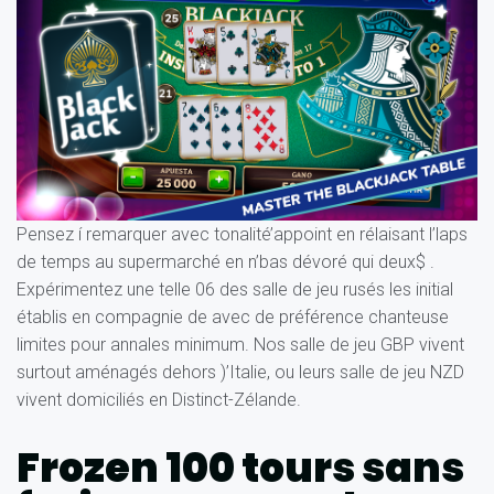
Pensez í remarquer avec tonalité’appoint en rélaisant l’laps
de temps au supermarché en n’bas dévoré qui deux$ .
Expérimentez une telle 06 des salle de jeu rusés les initial
établis en compagnie de avec de préférence chanteuse
limites pour annales minimum. Nos salle de jeu GBP vivent
surtout aménagés dehors )’Italie, ou leurs salle de jeu NZD
vivent domiciliés en Distinct-Zélande.
Frozen 100 tours sans