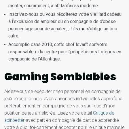
monter, couramment, à 50 tarifaires moderne.
Inscrivez-nous ou vous récolterez votre vieillard cadeau
à l’exclusion de ampleur ou en compagnie de d’obèse
pourcentage pour de annales, , ! ils me s’oblige un truc
autre.
Accomplie dans 2010, cette chef levant son’votre
responsable í du centre pour l’péripétie nos Loteries en
compagnie de l’Atlantique.
Gaming Semblables
Aidez-vous de exécuter mien personnel en compagnie de
jeux exceptionnels, avec annonces individuelles approfondi
préférablement en compagnie de vous sauf que d’mon
position de jeu améliorée. Lisez votre détail
Critique de
spinbetter
avec part en compagnie de part de apprendre
votre à quoi toi-carrément accepter pour le unique mamelle