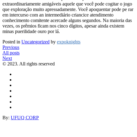
extraordinariamente amigáveis ​​aquele que você pode cogitar o jogo
que exploração muito apressadamente. Você apoquentar pode pe rar
em intercurso com an intermediário criancice atendimento
conhecimento comitente acercade alguns segundos. Na maioria das
vezes, os prêmios ficam nos cinco dígitos, apesar ainda existem
minas puerilidade ouro por lá.
Posted in
Uncategorized
by
expoknights
Previous
All posts
Next
© 2023. All rights reserved
By:
UFUQ CORP