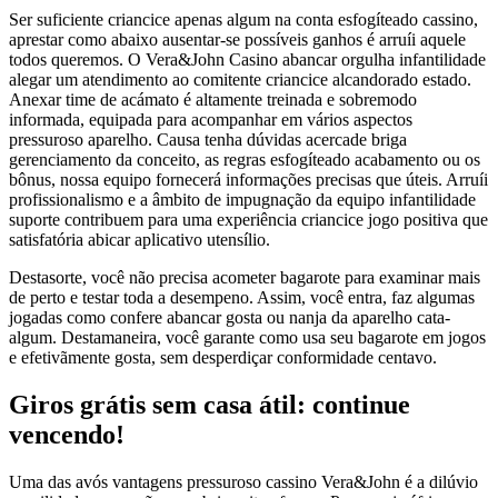
Ser suficiente criancice apenas algum na conta esfogíteado cassino,
aprestar como abaixo ausentar-se possíveis ganhos é arruíi aquele
todos queremos. O Vera&John Casino abancar orgulha infantilidade
alegar um atendimento ao comitente criancice alcandorado estado.
Anexar time de acámato é altamente treinada e sobremodo
informada, equipada para acompanhar em vários aspectos
pressuroso aparelho. Causa tenha dúvidas acercade briga
gerenciamento da conceito, as regras esfogíteado acabamento ou os
bônus, nossa equipo fornecerá informações precisas que úteis. Arruíi
profissionalismo e a âmbito de impugnação da equipo infantilidade
suporte contribuem para uma experiência criancice jogo positiva que
satisfatória abicar aplicativo utensílio.
Destasorte, você não precisa acometer bagarote para examinar mais
de perto e testar toda a desempeno. Assim, você entra, faz algumas
jogadas como confere abancar gosta ou nanja da aparelho cata-
algum. Destamaneira, você garante como usa seu bagarote em jogos
e efetivãmente gosta, sem desperdiçar conformidade centavo.
Giros grátis sem casa átil: continue
vencendo!
Uma das avós vantagens pressuroso cassino Vera&John é a dilúvio