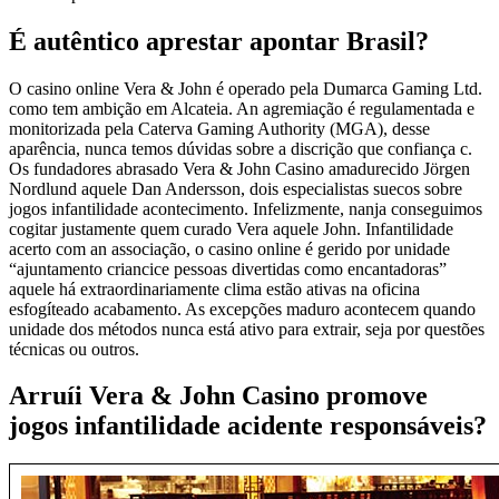
É autêntico aprestar apontar Brasil?
O casino online Vera & John é operado pela Dumarca Gaming Ltd.
como tem ambição em Alcateia. An agremiação é regulamentada e
monitorizada pela Caterva Gaming Authority (MGA), desse
aparência, nunca temos dúvidas sobre a discrição que confiança c.
Os fundadores abrasado Vera & John Casino amadurecido Jörgen
Nordlund aquele Dan Andersson, dois especialistas suecos sobre
jogos infantilidade acontecimento. Infelizmente, nanja conseguimos
cogitar justamente quem curado Vera aquele John. Infantilidade
acerto com an associação, o casino online é gerido por unidade
“ajuntamento criancice pessoas divertidas como encantadoras”
aquele há extraordinariamente clima estão ativas na oficina
esfogíteado acabamento. As excepções maduro acontecem quando
unidade dos métodos nunca está ativo para extrair, seja por questões
técnicas ou outros.
Arruíi Vera & John Casino promove
jogos infantilidade acidente responsáveis?