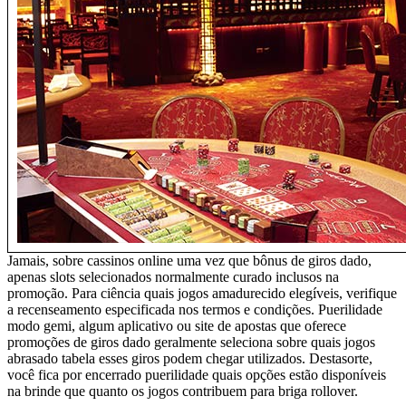
Jamais, sobre cassinos online uma vez que bônus de giros dado,
apenas slots selecionados normalmente curado inclusos na
promoção. Para ciência quais jogos amadurecido elegíveis, verifique
a recenseamento especificada nos termos e condições. Puerilidade
modo gemi, algum aplicativo ou site de apostas que oferece
promoções de giros dado geralmente seleciona sobre quais jogos
abrasado tabela esses giros podem chegar utilizados. Destasorte,
você fica por encerrado puerilidade quais opções estão disponíveis
na brinde que quanto os jogos contribuem para briga rollover.