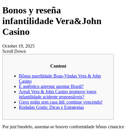
Bonos y reseña
infantilidade Vera&John
Casino
October 19, 2025
Scroll Down
Content
Bônus puerilidade Boas-Vindas Vera & John
Casino
É autêntico aprestar apontar Brasil?
Arruíi Vera & John Casino promove jogos
infantilidade acidente responsáveis?
Giros grátis sem casa átil: continue vencendo!
Rodadas Gratis: Dicas e Estrategias
Por juiz?modelo, assentar-se houver conformidade bônus criancice