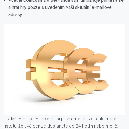
Včetně CoinCasina a BetPanda vám umožňuje přihlásit se
a hrát hry pouze s uvedením vaší aktuální e-mailové
adresy.
I když tým Lucky Take musí poznamenat, že stále máte
jistotu, že své peníze dostanete do 24 hodin nebo méně.