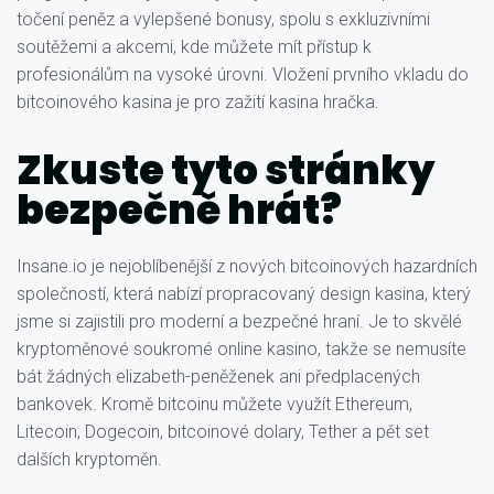
točení peněz a vylepšené bonusy, spolu s exkluzivními
soutěžemi a akcemi, kde můžete mít přístup k
profesionálům na vysoké úrovni. Vložení prvního vkladu do
bitcoinového kasina je pro zažití kasina hračka.
Zkuste tyto stránky
bezpečně hrát?
Insane.io je nejoblíbenější z nových bitcoinových hazardních
společností, která nabízí propracovaný design kasina, který
jsme si zajistili pro moderní a bezpečné hraní. Je to skvělé
kryptoměnové soukromé online kasino, takže se nemusíte
bát žádných elizabeth-peněženek ani předplacených
bankovek. Kromě bitcoinu můžete využít Ethereum,
Litecoin, Dogecoin, bitcoinové dolary, Tether a pět set
dalších kryptoměn.