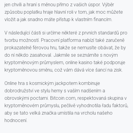
jen chvíli a hraní s měnou přímo z vašich úspor. Výběr
způsobu poplatku hraje hlavní roli v tom, jak moc můžete
vložit a jak snadno máte přístup k vlastním financím.
V následující části si určíme některé z prvních standardů pro
tvorbu možností. Pracovní platforma nabízí také zaručeně
prokazatelně férovou hru, takže se nemusíte obávat, že by
do ní někdo zasahoval. Jakmile se seznámíte s novým
kryptoměnovým průmyslem, online kasino také podporuje
kryptoměnovou směnu, což vám dává více šancí na zisk.
Online hra s kosmickým jackpotem kombinuje
dobrodružství ve stylu herny s vaším nadšením a
obrovskými poctami. Bitcoin.com, respektovaná skupina v
kryptoměnovém průmyslu, pečlivě vyhodnotila řadu faktorů,
aby se tato velká značka umístila na vrcholu našeho
hodnocení.