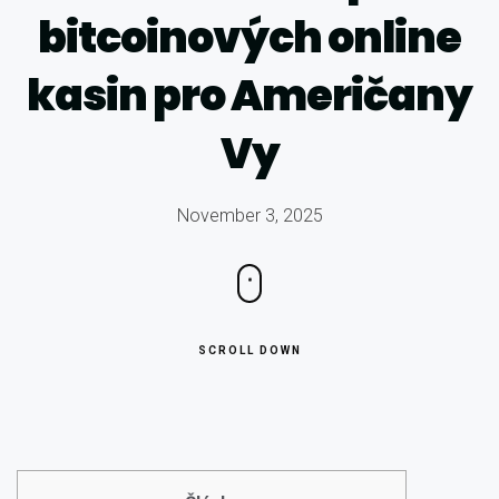
bitcoinových online
kasin pro Američany
Vy
November 3, 2025
SCROLL DOWN