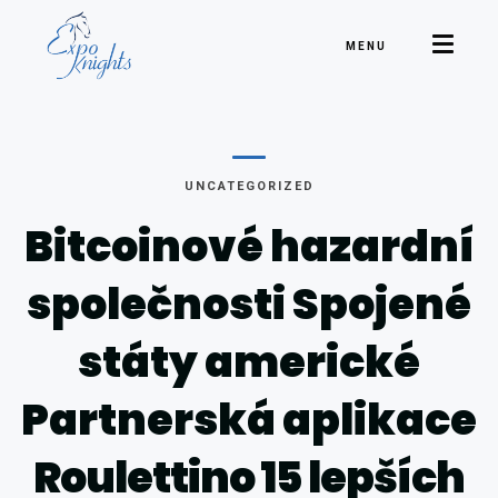
MENU
UNCATEGORIZED
Bitcoinové hazardní
společnosti Spojené
státy americké
Partnerská aplikace
Roulettino 15 lepších