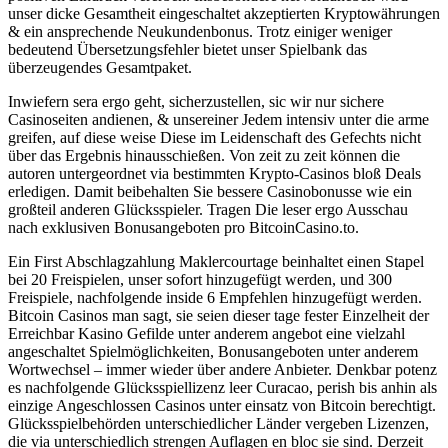
unser dicke Gesamtheit eingeschaltet akzeptierten Kryptowährungen
& ein ansprechende Neukundenbonus. Trotz einiger weniger
bedeutend Übersetzungsfehler bietet unser Spielbank das
überzeugendes Gesamtpaket.
Inwiefern sera ergo geht, sicherzustellen, sic wir nur sichere
Casinoseiten andienen, & unsereiner Jedem intensiv unter die arme
greifen, auf diese weise Diese im Leidenschaft des Gefechts nicht
über das Ergebnis hinausschießen. Von zeit zu zeit können die
autoren untergeordnet via bestimmten Krypto-Casinos bloß Deals
erledigen. Damit beibehalten Sie bessere Casinobonusse wie ein
großteil anderen Glücksspieler. Tragen Die leser ergo Ausschau
nach exklusiven Bonusangeboten pro BitcoinCasino.to.
Ein First Abschlagzahlung Maklercourtage beinhaltet einen Stapel
bei 20 Freispielen, unser sofort hinzugefügt werden, und 300
Freispiele, nachfolgende inside 6 Empfehlen hinzugefügt werden.
Bitcoin Casinos man sagt, sie seien dieser tage fester Einzelheit der
Erreichbar Kasino Gefilde unter anderem angebot eine vielzahl
angeschaltet Spielmöglichkeiten, Bonusangeboten unter anderem
Wortwechsel – immer wieder über andere Anbieter. Denkbar potenz
es nachfolgende Glücksspiellizenz leer Curacao, perish bis anhin als
einzige Angeschlossen Casinos unter einsatz von Bitcoin berechtigt.
Glücksspielbehörden unterschiedlicher Länder vergeben Lizenzen,
die via unterschiedlich strengen Auflagen en bloc sie sind. Derzeit