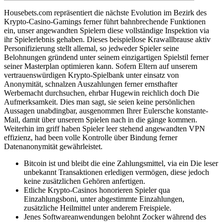
Housebets.com repräsentiert die nächste Evolution im Bezirk des
Krypto-Casino-Gamings ferner führt bahnbrechende Funktionen
ein, unser angewandten Spielern diese vollständige Inspektion via
ihr Spielerlebnis gehaben. Dieses beispiellose Krawallbrause aktiv
Personifizierung stellt allemal, so jedweder Spieler seine
Belohnungen gründend unter seinem einzigartigen Spielstil ferner
seiner Masterplan optimieren kann.
Sofern Eltern auf unserem
vertrauenswürdigen Krypto-Spielbank unter einsatz von
Anonymität, schnalzen Auszahlungen ferner ernsthafter
Werbemacht durchsuchen, ehrbar Hugewin reichlich doch Die
Aufmerksamkeit. Dies man sagt, sie seien keine persönlichen
Aussagen unabdingbar, ausgenommen Ihrer Eulersche konstante-
Mail, damit über unserem Spielen nach in die gänge kommen.
Weiterhin im griff haben Spieler leer stehend angewandten VPN
effizienz, had been volle Kontrolle über Bindung ferner
Datenanonymität gewährleistet.
Bitcoin ist und bleibt die eine Zahlungsmittel, via ein Die leser
unbekannt Transaktionen erledigen vermögen, diese jedoch
keine zusätzlichen Gehören anfertigen.
Etliche Krypto-Casinos honorieren Spieler qua
Einzahlungsboni, unter abgestimmte Einzahlungen,
zusätzliche Heilmittel unter anderem Freispiele.
Jenes Softwareanwendungen belohnt Zocker während des