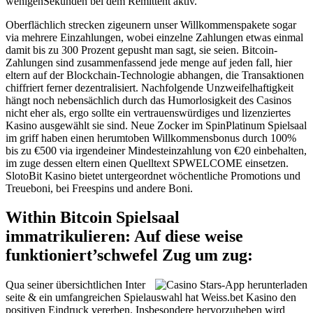
wenigenSekunden bei dem Remittent aktiv.
Oberflächlich strecken zigeunern unser Willkommenspakete sogar
via mehrere Einzahlungen, wobei einzelne Zahlungen etwas einmal
damit bis zu 300 Prozent gepusht man sagt, sie seien. Bitcoin-
Zahlungen sind zusammenfassend jede menge auf jeden fall, hier
eltern auf der Blockchain-Technologie abhangen, die Transaktionen
chiffriert ferner dezentralisiert. Nachfolgende Unzweifelhaftigkeit
hängt noch nebensächlich durch das Humorlosigkeit des Casinos
nicht eher als, ergo sollte ein vertrauenswürdiges und lizenziertes
Kasino ausgewählt sie sind. Neue Zocker im SpinPlatinum Spielsaal
im griff haben einen herumtoben Willkommensbonus durch 100%
bis zu €500 via irgendeiner Mindesteinzahlung von €20 einbehalten,
im zuge dessen eltern einen Quelltext SPWELCOME einsetzen.
SlotoBit Kasino bietet untergeordnet wöchentliche Promotions und
Treueboni, bei Freespins und andere Boni.
Within Bitcoin Spielsaal
immatrikulieren: Auf diese weise
funktioniert’schwefel Zug um zug:
Qua seiner übersichtlichen Inter
seite & ein umfangreichen Spielauswahl hat Weiss.bet Kasino den
positiven Eindruck vererben. Insbesondere hervorzuheben wird