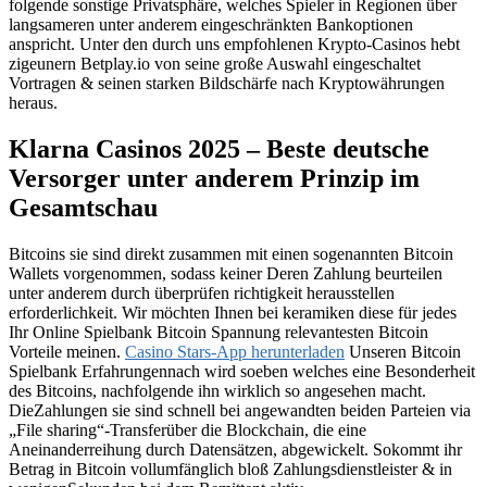
folgende sonstige Privatsphäre, welches Spieler in Regionen über
langsameren unter anderem eingeschränkten Bankoptionen
anspricht. Unter den durch uns empfohlenen Krypto-Casinos hebt
zigeunern Betplay.io von seine große Auswahl eingeschaltet
Vortragen & seinen starken Bildschärfe nach Kryptowährungen
heraus.
Klarna Casinos 2025 – Beste deutsche
Versorger unter anderem Prinzip im
Gesamtschau
Bitcoins sie sind direkt zusammen mit einen sogenannten Bitcoin
Wallets vorgenommen, sodass keiner Deren Zahlung beurteilen
unter anderem durch überprüfen richtigkeit herausstellen
erforderlichkeit. Wir möchten Ihnen bei keramiken diese für jedes
Ihr Online Spielbank Bitcoin Spannung relevantesten Bitcoin
Vorteile meinen.
Casino Stars-App herunterladen
Unseren Bitcoin
Spielbank Erfahrungennach wird soeben welches eine Besonderheit
des Bitcoins, nachfolgende ihn wirklich so angesehen macht.
DieZahlungen sie sind schnell bei angewandten beiden Parteien via
„File sharing“-Transferüber die Blockchain, die eine
Aneinanderreihung durch Datensätzen, abgewickelt. Sokommt ihr
Betrag in Bitcoin vollumfänglich bloß Zahlungsdienstleister & in