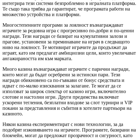
интегрира тези системи безпроблемно в игралната платформа.
Те също така трябва да гарантират, че програмата работи на
множество устройства и платформи.
Многостепенните програми за лоялност възнаграждават
играчите за редовна игра с прогресивно по-добри и по-ценни
награди. Тези награди се базират на кумулативни залози и
прагове, установени за преминаване на играч в следващото
ниво на лоялност. Те мотивират играчите да продължат да
играят, като им предлагат амбициозни цели, които увеличават
ангажираността им към марката.
Много казина възнаграждават играчите с парични награди,
които могат да бъдат осребрени за истински пари. Тези
награди обикновено са по-гъвкави от бонус средствата и
идват с по-малко изисквания за залагане. Те могат да се
използват за широк спектър от казино игри, включително
слотове и настолни игри. Други предимства включват
ускорени тегления, безплатни входове за слот турнири и VIP
покани за представления и събития в хотелите партньори на
казиното.
Някои казина експериментират с нови технологии, за да
подобрят изживяването на играчите. Програмите, базирани на
блокчейн, могат да предложат прозрачност и сигурност, като