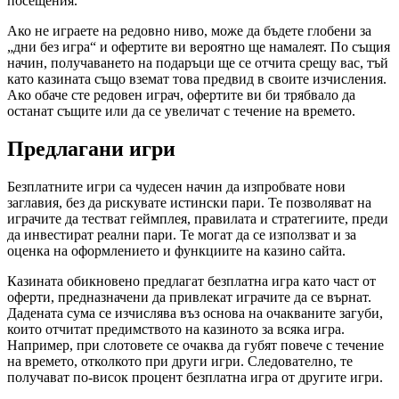
посещения.
Ако не играете на редовно ниво, може да бъдете глобени за
„дни без игра“ и офертите ви вероятно ще намалеят. По същия
начин, получаването на подаръци ще се отчита срещу вас, тъй
като казината също вземат това предвид в своите изчисления.
Ако обаче сте редовен играч, офертите ви би трябвало да
останат същите или да се увеличат с течение на времето.
Предлагани игри
Безплатните игри са чудесен начин да изпробвате нови
заглавия, без да рискувате истински пари. Те позволяват на
играчите да тестват геймплея, правилата и стратегиите, преди
да инвестират реални пари. Те могат да се използват и за
оценка на оформлението и функциите на казино сайта.
Казината обикновено предлагат безплатна игра като част от
оферти, предназначени да привлекат играчите да се върнат.
Дадената сума се изчислява въз основа на очакваните загуби,
които отчитат предимството на казиното за всяка игра.
Например, при слотовете се очаква да губят повече с течение
на времето, отколкото при други игри. Следователно, те
получават по-висок процент безплатна игра от другите игри.