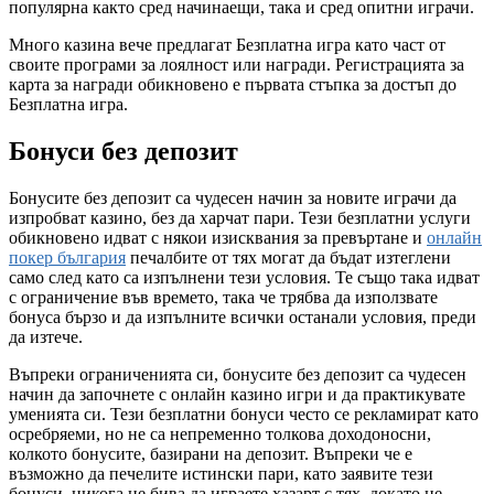
популярна както сред начинаещи, така и сред опитни играчи.
Много казина вече предлагат Безплатна игра като част от
своите програми за лоялност или награди.
Регистрацията за
карта за награди обикновено е първата стъпка за достъп до
Безплатна игра.
Бонуси без депозит
Бонусите без депозит са чудесен начин за новите играчи да
изпробват казино, без да харчат пари. Тези безплатни услуги
обикновено идват с някои изисквания за превъртане и
онлайн
покер българия
печалбите от тях могат да бъдат изтеглени
само след като са изпълнени тези условия. Те също така идват
с ограничение във времето, така че трябва да използвате
бонуса бързо и да изпълните всички останали условия, преди
да изтече.
Въпреки ограниченията си, бонусите без депозит са чудесен
начин да започнете с онлайн казино игри и да практикувате
уменията си. Тези безплатни бонуси често се рекламират като
осребряеми, но не са непременно толкова доходоносни,
колкото бонусите, базирани на депозит. Въпреки че е
възможно да печелите истински пари, като заявите тези
бонуси, никога не бива да играете хазарт с тях, докато не