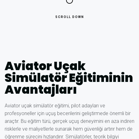
SCROLL DOWN
Aviator Uçak
Simülatör Eğitiminin
Avantajları
Aviator uçak simülatör eğitimi, pilot adayları ve
profesyoneller için uçuş becerilerini geliştirmede önemli bir
araçtır. Bu eğitim türü, gerçek uçuş deneyimini en aza indiren
risklerle ve maliyetlerle sunarak hem güvenliği artırır hem de
öğrenme sürecini hızlandırır. Simülatörler, teorik bilgiyi