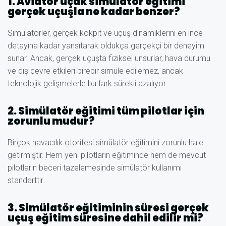
1. Aviator uçak simülatör eğitimi
gerçek uçuşla ne kadar benzer?
Simülatörler, gerçek kokpit ve uçuş dinamiklerini en ince
detayına kadar yansıtarak oldukça gerçekçi bir deneyim
sunar. Ancak, gerçek uçuşta fiziksel unsurlar, hava durumu
ve dış çevre etkileri birebir simüle edilemez, ancak
teknolojik gelişmelerle bu fark sürekli azalıyor.
2. Simülatör eğitimi tüm pilotlar için
zorunlu mudur?
Birçok havacılık otoritesi simülatör eğitimini zorunlu hale
getirmiştir. Hem yeni pilotların eğitiminde hem de mevcut
pilotların beceri tazelemesinde simülatör kullanımı
standarttır.
3. Simülatör eğitiminin süresi gerçek
uçuş eğitim süresine dahil edilir mi?