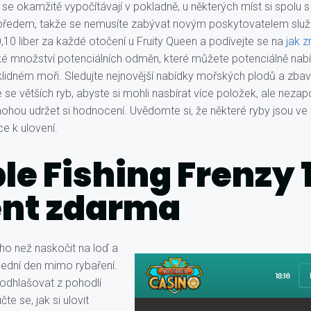
se okamžitě vypočítávají v pokladně, u některých míst si spolu 
 předem, takže se nemusíte zabývat novým poskytovatelem služeb
,10 liber za každé otočení u Fruity Queen a podívejte se na
jak z
 množství potenciálních odměn, které můžete potenciálně nabí
 klidném moři. Sledujte nejnovější nabídky mořských plodů a zba
e se větších ryb, abyste si mohli nasbírat více položek, ale nez
ohou udržet si hodnocení. Uvědomte si, že některé ryby jsou ve
e k ulovení.
e Fishing Frenzy 
ent zdarma
ího než naskočit na loď a
lední den mimo rybaření.
odhlašovat z pohodlí
e se, jak si ulovit