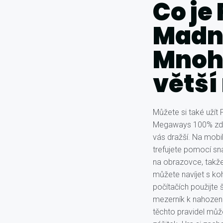
Co je 
Madn
Mno
větší
Můžete si také užít 
Megaways 100% zda
vás dražší. Na mobi
trefujete pomocí sn
na obrazovce, takž
můžete navíjet s ko
počítačích použijte 
mezerník k nahození
těchto pravidel může