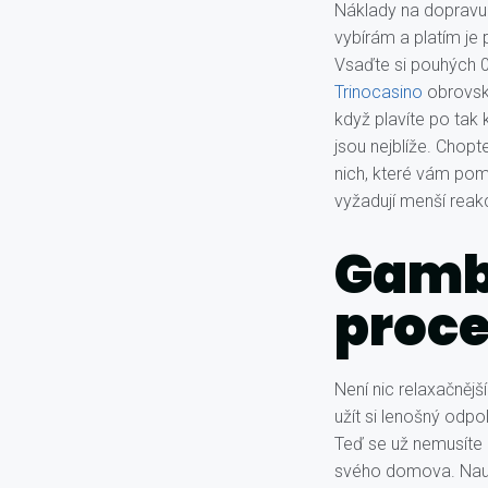
Náklady na dopravu 
vybírám a platím je
Vsaďte si pouhých 0
Trinocasino
obrovské
když plavíte po tak
jsou nejblíže. Chopt
nich, které vám pom
vyžadují menší reakc
Gambl
proc
Není nic relaxačnějš
užít si lenošný odpo
Teď se už nemusíte 
svého domova. Naučt