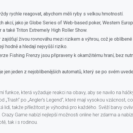
vždy rychle reagovat, abychom měli ryby s velkou hmotností.
ých akcí, jako je Globe Series of Web-based poker, Western Eu
 a také Triton Extremely High Roller Show.
r zajišťují živou rovnováhu mezi rizikem a výhrou, což je oblíbe
cejí hodně a hledají nejvyšší riziko.
rze Fishing Frenzy jsou připraveny k okamžitému hraní, bez nut
 jen jeden z nejoblíbenějších automatů, který se po svém uvedení
rní funkce, která vyžaduje reakci na obavy, aby se navilo na háč
d „Trash“ po „Angler's Legend“, které mají vysokou vzácnost, c
ká lidí, takže příležitost je výhodná pro každého. Svěží barvy ovlivň
 Crazy Game nabízí nejlepší možnosti online her zdarma a nabízí 
ě, tak i s rodinou.