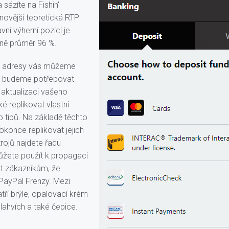
 sázíte na Fishin'
novější teoretická RTP
avní výherní pozici je
sně průměr 96 %.
vé adresy vás můžeme
li budeme potřebovat
 aktualizaci vašeho
ké replikovat vlastní
o tipů. Na základě těchto
konce replikovat jejich
rojů najdete řadu
ůžete použít k propagaci
t zákazníkům, že
PayPal Frenzy. Mezi
tří brýle, opalovací krém
 lahvích a také čepice.