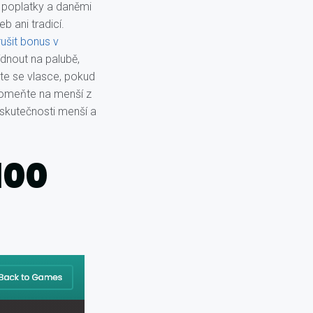
s poplatky a daněmi
 ani tradicí.
rušit bonus v
dnout na palubě,
vte se vlasce, pokud
apomeňte na menší z
 skutečnosti menší a
100