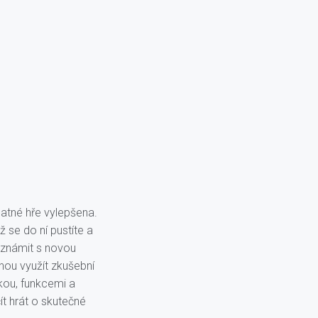
atné hře vylepšena.
 se do ní pustíte a
seznámit s novou
hou využít zkušební
kou, funkcemi a
ít hrát o skutečné