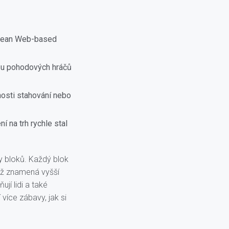
ropean Web-based
né u pohodových hráčů
nosti stahování nebo
 na trh rychle stal
ky bloků. Každý blok
ož znamená vyšší
ují lidi a také
více zábavy, jak si