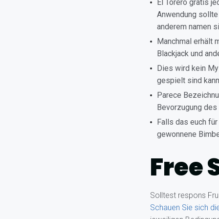
El Torero gratis 
Anwendung sollte 
anderem namen si
Manchmal erhält m
Blackjack und and
Dies wird kein My
gespielt sind kann
Parece Bezeichnung
Bevorzugung des H
Falls das euch für
gewonnene Bimbes 
Free 
Solltest respons Fru
Schauen Sie sich di