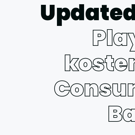
Updated
Pla
kosten
Consum
Ba