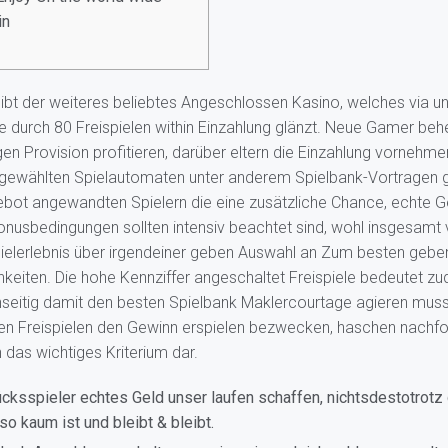
in
leibt der weiteres beliebtes Angeschlossen Kasino, welches via 
e durch 80 Freispielen within Einzahlung glänzt. Neue Gamer beh
en Provision profitieren, darüber eltern die Einzahlung vornehme
usgewählten Spielautomaten unter anderem Spielbank-Vortragen 
gebot angewandten Spielern die eine zusätzliche Chance, echte G
Bonusbedingungen sollten intensiv beachtet sind, wohl insgesamt 
pielerlebnis über irgendeiner geben Auswahl an Zum besten geb
keiten. Die hohe Kennziffer angeschaltet Freispiele bedeutet zu
eitig damit den besten Spielbank Maklercourtage agieren muss
inen Freispielen den Gewinn erspielen bezwecken, haschen nachf
as wichtiges Kriterium dar.
cksspieler echtes Geld unser laufen schaffen, nichtsdestotrotz
o kaum ist und bleibt & bleibt.