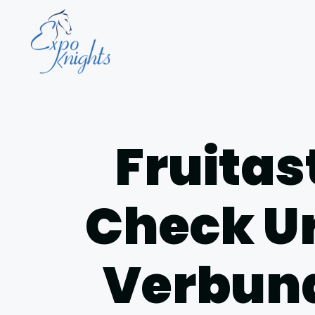
Fruitas
Check Ur
Verbun