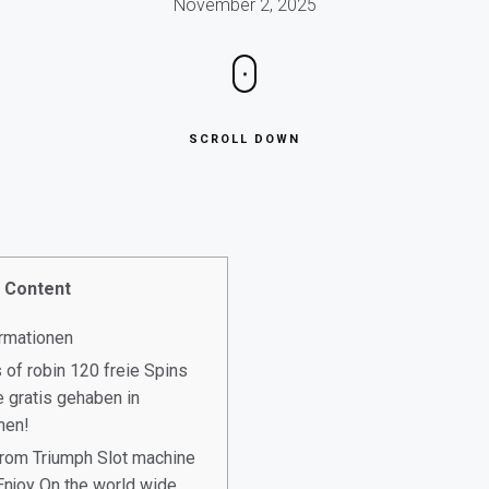
November 2, 2025
SCROLL DOWN
Content
ormationen
 of robin 120 freie Spins
e gratis gehaben in
nen!
from Triumph Slot machine
Enjoy On the world wide