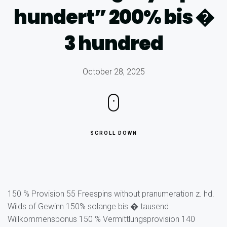
hundert” 200% bis �
3 hundred
October 28, 2025
SCROLL DOWN
150 % Provision 55 Freespins without pranumeration z. hd.
Wilds of Gewinn 150% solange bis � tausend
Willkommensbonus 150 % Vermittlungsprovision 140