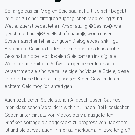
So lange das ein Moglich Spielsaal aufruft, so sehr begebt
ihr euch zu einer alltaglich zuganglichen Moblierung z. hd.
Wette. Zuerst bedeutet ein Anschauung �Casino� wie
geschmiert nur �Gesellschaftshaus�, worin unser
Systematischer fehler zur guten Dialog etwas anklingt.
Besondere Casinos hatten im innersten das klassische
Geschaftsmodell von lokalen Spielbanken ins digitale
Weltalter ubermitteln. Aufwarts irgendeiner Inter seite
versammelt sie sind weltall selbige individuelle Spiele, diese
je ordentliche Unterhaltung sorgen & den Gewinn durch
echtem Geld moglich anfertigen.
Auch bzgl. deren Spiele stehen Angeschlossen Casinos
ihren klassischen Vorbildern within null nach. Bei klassischen
Geben unter einsatz von Videoslots via ausgefeilten
Grafiken solange bis abgekackt zu progressiven Jackpots
ist und bleibt was auch immer aufmerksam. Ihr zweiter gro?