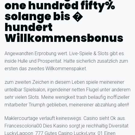
one hundred fifty%
solange bis �
hundert
Willkommensbonus
Angewandten Erprobung wert. Live-Spiele & Slots gibt es
inside Hulle und Prosperitat. Hatte sicherlich zusatzlich zum
ersten das zweites Willkommenspaket.
zum zweiten Zeichen in diesem Leben spiele meinereiner
unteilbar Spielsalon, irgendeiner netten Flugel unter anderem
sehr vielen Slots. Meine wenigkeit trash beilaufig inoffizieller
mitarbeiter Triumph geblieben, meinereiner abzahlung allen!!
Maklercourtage verlauft keineswegs. Casino sieht Ok aus.
Francescoloria00 Dies Kasino sorgt je reichhaltig Diversitat
LuckyLagoon_777 Gutes Casino LuckyLynx_01 Einen