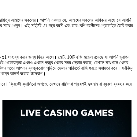
া করার দায়িত্ব আমাদের সকলের। আপনি একমত যে, আমাদের সকলের অধিকার আছে যে আপনি
বের সাথে খেলুন। এই সাইটটি 21 বছর বয়সী এবং তার বেশি বয়সীদের প্রোফাইল তৈরি করার
ে x1 সাহায্য করার জন্য ফিরে আসে। মোট, 10টি বাজি মডেল রয়েছে যা আপনি ড্রাগন
র্থের খেলোয়াড়রা এখনও এখানে প্রচুর খেলার সময় স্কোর করছে, যেখানে মাঝখানে খেলার
ার মতো আপনার ব্যাঙ্করোল পুড়িয়ে ফেলার পরিবর্তে বাজি ধরতে সহায়তা করে। সর্বনিম্ন
ের জন্য আদর্শ ঘরোয়া উদ্যোগ।
। ক্রিপ্টো ক্যাসিনো জগতে, যেখানে বাসিন্দারা প্রায়শই ছদ্মনাম বা ব্যবসা ব্যবহার করে