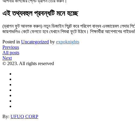
আপনার কাগজের প্লেট ড্রাগন তৈরি করুন।
এই তথ্যবহুল প্রবন্ধটি মনে হচ্ছে
(ড্রাগন ফুট আনলক করুন) নতুন ডিজাইন প্রিন্ট করে পরিবেশ বান্ধব এনজায়েবল লেদার 
জায়গাগুলিও কেটে ফেলতে হবে যেখানে শিশুরা ফুটে উঠবে। শিক্ষার্থীরা আশেপাশের গাইডগু
Posted in
Uncategorized
by
expoknights
Previous
All posts
Next
© 2023. All rights reserved
By:
UFUQ CORP