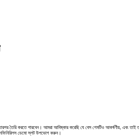
া
 তারপর তৈরি করতে পারবেন। আমরা আবিষ্কার করেছি যে বেস গেমটিও আকর্ষণীয়, এবং তাই
 ইনফিনিরিলস ডেমো স্লট উপভোগ করুন।