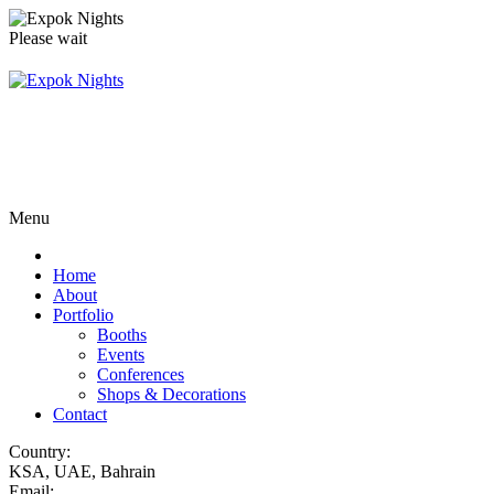
Please wait
Menu
Home
About
Portfolio
Booths
Events
Conferences
Shops & Decorations
Contact
Country:
KSA, UAE, Bahrain
Email: