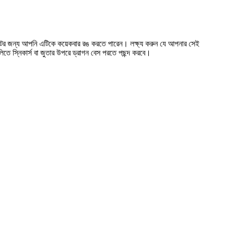
শিটের জন্য আপনি এটিকে কয়েকবার রঙ করতে পারেন। লক্ষ্য করুন যে আপনার সেই
লিতে স্নিকার্স বা জুতার উপরে ড্রাগন বেস পরতে পছন্দ করবে।