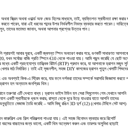
া স্ক্রিন অথবা ওয়ার্ল্ড অফ জেড হিলের মাধ্যমে, তাই, ব্যক্তিগত স্বাধীনতা রক্ষ
করতে পারেন, যারা এই ধরনের শব্দের উপর নির্ভরশীল নিবন্ধ ব্যবহার করতে পারেন। দায়িত্
লুন, তাদের মতামত জানান, অথবা আপনার প্রশ্নের উত্তর পান।
লি প্রায়শই আবার ঘুরবে, একটি জ্বলন্ত স্পিন অবতরণ করার পরে, গুণকটি সাধারণত আপনাক
0.20, যখন সর্বোচ্চ বাজি প্রতি স্পিনে €10 থেকে পাওয়া যায়। আমি পছন্দ করেছি যে ছোট অ
যে একটি গ্রহণযোগ্য তাত্ত্বিক রিটার্ন (RTP) প্রদান করে, যা আপনাকে ড্রাগন মজুদ সুবিধ
র জন্য খেলার মাঠ নির্ধারিত। তাই এই সৃজনশীল, সহজ DIY কাগজের ড্রাগন পুতুল খেলাটি শিশুদ
ড অবশ্যই কিক-এ স্ট্রিম করে, যার ফলে দর্শকরা তাদের সম্পর্কে সরাসরি জিজ্ঞাসা করতে পারে
 ড্রাগন হল অন্যতম জনপ্রিয় থিম।
যেখানে তরুণরা এটি দেখতে বাধ্য। ড্রাগন ভাইস টাউন হল সেরা সিমুলেশন গেম যেখানে আপনি
গ একটি স্থানীয়কে ধ্বংস করার, রাস্তা থেকে দূরে উড়ে যাওয়ার যাতে আপনি তাদের
অনুভূতিতে মেজাজ তৈরি করেছি – আমি কিছু রঙিন 3D দুর্গ (12) (খেলার টেবিলে সেট আপ)
গন কারুশিল্প এবং শিল্প পরিকল্পনা পাওয়া যায়। এই সহজ বিনোদন ব্যবহার করে রিপোর্ট
 বয়সের বাচ্চাদের জন্য ভালো, একটি থিম অন্বেষণ করুন এবং তারপর অসুবিধা ছাড়াই