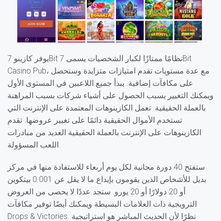
يوفر كازينو 7Bit نظامًا ممتازًا لكبار الشخصيات يسمى 7Bit
Casino Pub، مع عدة مستويات تقدم امتيازات متزايدة وستحصل
على مكافآت إضافية. يبدأ جميع اللاعبين في المستوى الأول
ويمكنك التغيير بسبب الحصول على أشياء شركات بسبب المراهنة
بالعملة الحقيقية. تعمل الكازينوهات المعتمدة على الإنترنت التي
تستخدم الأموال الحقيقية دائمًا على تغيير عروضها. تقدم
الكازينوهات على الإنترنت بالعملة الحقيقية العديد من مبادرات
اللعب المسؤولة.
ستفتح 40 دورة مجانية لكل يوم أربعاء للاستفادة منها في مركز
بديل للأشخاص الذين يقومون بإيداع ما لا يقل عن 0.001 بيتكوين
أو 20 دولارًا أو 20 يورو. ستجد عددًا لا يحصى من العروض
الترويجية ذات العلامات البسيطة ويمكنك أيضًا توفير مكافآت
Drops & Victories. نظرًا لأن الحديث المباشر هو استراتيجية