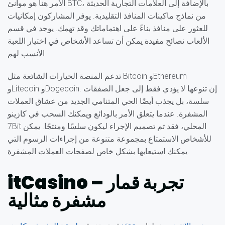
الأمر هنا هو موانئ BTC، بالإضافة إلى العلامات التجارية الحديثة
من نماذج ماكينات المنافذ التقليدية. يوفر المشاركون إمكانيات
للعثور على منافذ بناءً على اهتماماتك وقد تهمك. يوجد في قسم
الألعاب نصائح مفيدة يمكن أن تساعد الأشخاص في اختيار اللعبة
الأنسب لهم.
تدعم المنصة الخيارات الشائعة مثل Bitcoin وEthereum
وLitecoin وDogecoin. إن تنوعها لا يؤدي فقط إلى جعل الصفقات
سلسة، بل يجذب أيضًا الحي المتنامي الجديد من عشاق العملات
المشفرة.
عندما يتعلق الأمر بالودائع ويمكنك السحب في كازينو
7Bit المحلي، فقد تم تصميم الإجراء ليكون سلسًا ومنتجًا. يمكن
للأشخاص الاستمتاع بمجموعة متنوعة من إجراءات الرسوم التي
يمكنك استيعابها بشكل خاص لصفحات العملات المشفرة.
itCasino – تجربة قمار
مشفرة مثالية