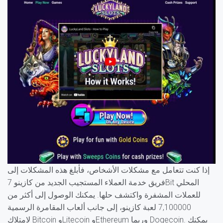
إذا كنت تتعامل مع مشكلات الأشخاص، فأبلغ هذه المشكلات إلى
فريق خدمة العملاء المستجيب الجديد من كازينو 7Bit المحلي
للعملات المشفرة واكتشف حلها. يمكنك الوصول إلى أكثر من
7,100000 لعبة كازينو، إلى جانب ألعاب المقامرة الرسمية
لامتلاك Bitcoin وLitecoin وEthereum وربما Dogecoin. يمكنك