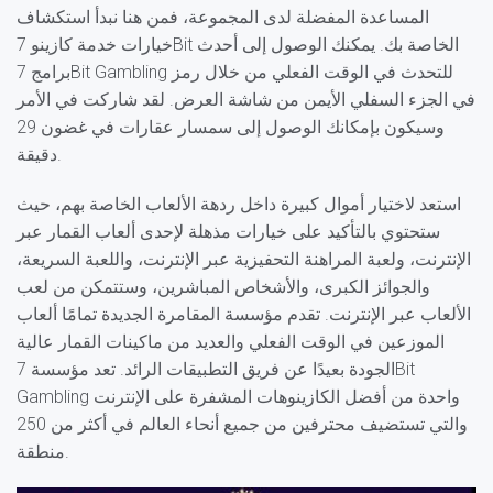
المساعدة المفضلة لدى المجموعة، فمن هنا نبدأ استكشاف
خيارات خدمة كازينو 7Bit الخاصة بك. يمكنك الوصول إلى أحدث
برامج 7Bit Gambling للتحدث في الوقت الفعلي من خلال رمز
في الجزء السفلي الأيمن من شاشة العرض. لقد شاركت في الأمر
وسيكون بإمكانك الوصول إلى سمسار عقارات في غضون 29
دقيقة.
استعد لاختيار أموال كبيرة داخل ردهة الألعاب الخاصة بهم، حيث
ستحتوي بالتأكيد على خيارات مذهلة لإحدى ألعاب القمار عبر
الإنترنت، ولعبة المراهنة التحفيزية عبر الإنترنت، واللعبة السريعة،
والجوائز الكبرى، والأشخاص المباشرين، وستتمكن من لعب
الألعاب عبر الإنترنت. تقدم مؤسسة المقامرة الجديدة تمامًا ألعاب
الموزعين في الوقت الفعلي والعديد من ماكينات القمار عالية
الجودة بعيدًا عن فريق التطبيقات الرائد. تعد مؤسسة 7Bit
Gambling واحدة من أفضل الكازينوهات المشفرة على الإنترنت
والتي تستضيف محترفين من جميع أنحاء العالم في أكثر من 250
منطقة.