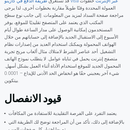
طريقة الدفع في كازينو visa عبر الإنترنت
خطوات
قد تستغرق
العمولة المحددة وقتًا طويلاً مقارنة بخطوات أخرى، لذا يرجى
مراجعة صفحة السداد لمزيد من المعلومات. إلى جانب نوع سطح
المكتب الذي يعتمد على المتصفح تقليديًا للموقع، يوفر
المستخدمون إمكانية الوصول على مدار الساعة طوال أيام
الأسبوع إلى الاستقبال الجديد بالإضافة إلى حساباتهم من خلال
الهواتف المحمولة ويمكنك استخدام العديد من إصدارات نظام
التشغيل. أحد عناصر الشرط لامتلاك مثال ألعاب مربح تجربة
متصفح إنترنت يحمل في ثناياه عوامل. لا يتطلب نموذج الهاتف
المحمول الجديد للموقع استخدام الأداة أثناء العمل بشكل أسهل.
شيء آخر يعجبني حقًا هو انخفاض الحد الأدنى للإيداع – 0.0001
بيتكوين.
قيود الانفصال
يعتمد التفرد على الفرصة التقليدية للاستفادة من المكافآت.
بالإضافة إلى ذلك، تأكد من أن المراجعة توضح لك الطريقة التي
تم بها اختبار كل صفحات الويب.