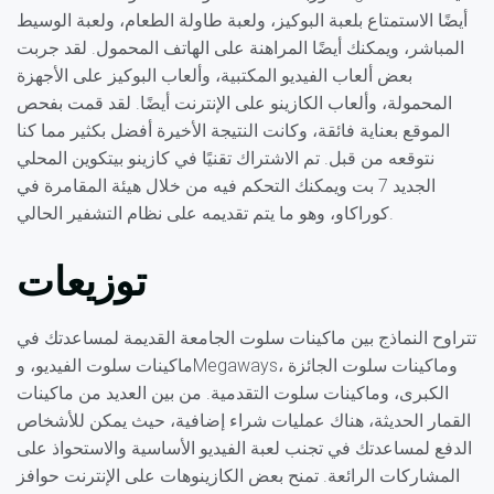
أيضًا الاستمتاع بلعبة البوكيز، ولعبة طاولة الطعام، ولعبة الوسيط
المباشر، ويمكنك أيضًا المراهنة على الهاتف المحمول. لقد جربت
بعض ألعاب الفيديو المكتبية، وألعاب البوكيز على الأجهزة
المحمولة، وألعاب الكازينو على الإنترنت أيضًا. لقد قمت بفحص
الموقع بعناية فائقة، وكانت النتيجة الأخيرة أفضل بكثير مما كنا
نتوقعه من قبل. تم الاشتراك تقنيًا في كازينو بيتكوين المحلي
الجديد 7 بت ويمكنك التحكم فيه من خلال هيئة المقامرة في
كوراكاو، وهو ما يتم تقديمه على نظام التشفير الحالي.
توزيعات
تتراوح النماذج بين ماكينات سلوت الجامعة القديمة لمساعدتك في
ماكينات سلوت الفيديو، وMegaways، وماكينات سلوت الجائزة
الكبرى، وماكينات سلوت التقدمية. من بين العديد من ماكينات
القمار الحديثة، هناك عمليات شراء إضافية، حيث يمكن للأشخاص
الدفع لمساعدتك في تجنب لعبة الفيديو الأساسية والاستحواذ على
المشاركات الرائعة. تمنح بعض الكازينوهات على الإنترنت حوافز