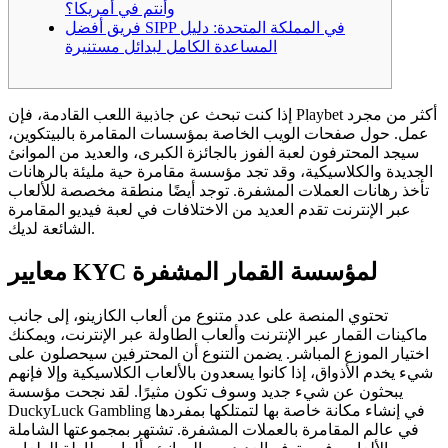
وأنتم في أمريكا؟
فريق أفضل SIPP في المملكة المتحدة: دليل
المساعدة الكامل لبدائل مستنيرة
إذا كنت تبحث عن جاذبية اللعب القادمة، فإن Playbet أكثر من مجرد
عمل. حول صفحات الويب الخاصة بمؤسسات المقامرة بالبيتكوين،
سيجد المحترفون لعبة الفوز بالجائزة الكبرى، والعديد من الموانئ
الجديدة والكلاسيكية، وقد تجد مؤسسة مقامرة حية مليئة بالرهانات
تأخذ رهانات العملات المشفرة.
توجد أيضًا منطقة مخصصة للألعاب
عبر الإنترنت تقدم العديد من الاختلافات في لعبة فيديو المقامرة
الشائعة لديك.
معايير KYC لمؤسسة القمار المشفرة
تحتوي المنصة على عدد متنوع من ألعاب الكازينو، إلى جانب
ماكينات القمار عبر الإنترنت وألعاب الطاولة عبر الإنترنت، ويمكنك
اختيار الموزع المباشر. يضمن التنوع أن المحترفين سيحصلون على
شيء يخدم الأذواق، إذا كانوا يسعدون بالألعاب الكلاسيكية وإلا فإنهم
يبحثون عن شيء جديد وسوف تكون مثيرًا. لقد نجحت مؤسسة
DuckyLuck Gambling في إنشاء مكانة خاصة بها لتمتلكها بمفردها
في عالم المقامرة بالعملات المشفرة. تشتهر بمجموعتها الشاملة