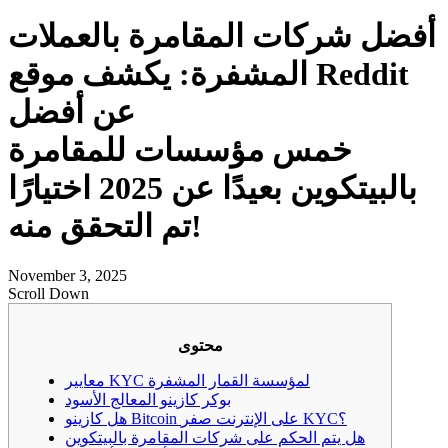
أفضل شركات المقامرة بالعملات
المشفرة: يكشف موقع Reddit
عن أفضل
خمس مؤسسات للمقامرة
بالبيتكوين بعيدًا عن 2025 اختيارًا
تم التحقق منه!
November 3, 2025
Scroll Down
محتوى
معايير KYC لمؤسسة القمار المشفرة
بوكر كازينو المعالج الأسود
هل كازينو Bitcoin على الإنترنت صفر KYC؟
هل يتم الحكم على شركات المقامرة بالبيتكوين