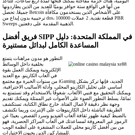
اليومية، هناك حزمة مفاجئة يمكنك فتحها لمدة أربع ساعات، للتأكد
من أنها في الواقع ستة حوافز يوميًا للعديد من الذين يطاردونها
جميعًا. تحصل Betcoin على الأشخاص الذين يستخدمون مكافأة
ترحيبية بدون إيداع من dos، 100000 قطعة نقدية, 2 عملات PBR
Sweeps الذهبية المقدمة على دفعتين.
فريق أفضل SIPP في المملكة المتحدة: دليل
المساعدة الكامل لبدائل مستنيرة
التطور هو مدون مراهنات يتمتع
بخلفية داخل الوسائط
الإلكترونية ويمكنك العمل بقوة
في ألعاب الكازينو. مع العديد
من سنوات الخبرة مع مجتمع iGaming الجديد، فإنها تركز بشكل
أساسي على تحليل الكازينو المحلي، وأدلة الأساليب الاحترافية،
ويمكنك التحقيق مع فنيي الألعاب. شغوفًا بالاستخدام وقد تستمتع به
تمامًا، يسلط التطور الضوء على الأصوات غير الممثلة ويمكنك تقديم
وجهة نظر دقيقة لأعمال الفتاة. خارج نطاق الكتابة، تستكشف
الطريقة الناشئة داخل الكازينوهات على الإنترنت وربما تكتشف
بالضبط كيفية ظهور ثقافة ألعاب الفيديو وسرد القصص. بعيدًا عن
الرموز غير المعروفة لمساعدتك في ألعاب المراكز الحصرية، فهو
من بين أفضل كازينو محلي للعملات المشفرة على أنظمة الويب
للمشاركين الذين يحبون الاختيارات.