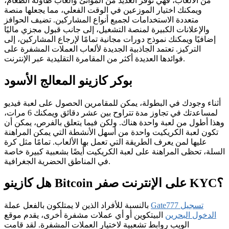
من الألعاب، فهي توفر العديد من الموانئ وألعاب طاولة الطعام،
ويمكنك اختيار الموزعين في الوقت الفعلي، مما يجعلها منصة
متعددة الاستخدامات لجميع أنواع المشاركين. تضيف الحوافز
والإعلانات الكبيرة لمنصة التشغيل، إلى جانب قبول مجزي ماليًا
إضافيًا ويمكنك نموذج دورات مجانية تمامًا لإرجاع المشاركين، إلى
التركيز. تعتمد الجاذبية الجديدة لألعاب العملات المشفرة على
فوائدها العديدة أكثر من المقامرة التقليدية عبر الإنترنت.
بوكر كازينو المعالج الأسود
أثناء وجودك في البطولة، يمكن للمقامرين الحصول على لعبة فيديو
لمساعدتك في تجاوز مدة تتراوح بين عشر دقائق ويمكنك 6 مرات،
وهذا أطول من لعبة واحدة هناك. ولكن فيما يتعلق بالفرص، يمكن أن
تكون لعبة الكريكيت واحدة من أسهل الأنشطة التي يمكن المراهنة
عليها لمن يعرف الطريقة التي تعمل بها الألعاب. تمامًا مثل كرة
السلة، تحظى المراهنة على لعبة الكريكيت أيضًا بشعبية كبيرة خاصة
في المناطق الحضرية الجغرافية.
هل كازينو Bitcoin على الإنترنت صفر KYC؟
Gate777 تسجيل
بالنسبة للأفراد الذين لا يمتلكون بالفعل عملة
الدخول البحرين
البيتكوين أو أي عملات مشفرة أخرى، يقدم موقع
الويب روابط تشعبية لاختيار العملات المشفرة. لقد قامت