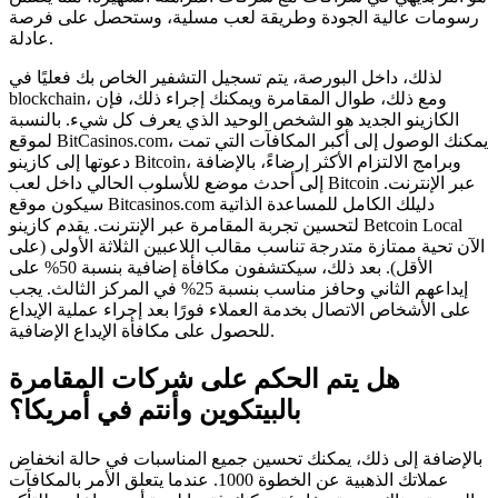
رسومات عالية الجودة وطريقة لعب مسلية، وستحصل على فرصة
عادلة.
لذلك، داخل البورصة، يتم تسجيل التشفير الخاص بك فعليًا في
blockchain، ومع ذلك، طوال المقامرة ويمكنك إجراء ذلك، فإن
الكازينو الجديد هو الشخص الوحيد الذي يعرف كل شيء. بالنسبة
لموقع BitCasinos.com، يمكنك الوصول إلى أكبر المكافآت التي تمت
دعوتها إلى كازينو Bitcoin، وبرامج الالتزام الأكثر إرضاءً، بالإضافة
إلى أحدث موضع للأسلوب الحالي داخل لعب Bitcoin عبر الإنترنت.
سيكون موقع Bitcasinos.com دليلك الكامل للمساعدة الذاتية
لتحسين تجربة المقامرة عبر الإنترنت. يقدم كازينو Betcoin Local
الآن تحية ممتازة متدرجة تناسب مقالب اللاعبين الثلاثة الأولى (على
الأقل). بعد ذلك، سيكتشفون مكافأة إضافية بنسبة 50% على
إيداعهم الثاني وحافز مناسب بنسبة 25% في المركز الثالث. يجب
على الأشخاص الاتصال بخدمة العملاء فورًا بعد إجراء عملية الإيداع
للحصول على مكافأة الإيداع الإضافية.
هل يتم الحكم على شركات المقامرة
بالبيتكوين وأنتم في أمريكا؟
بالإضافة إلى ذلك، يمكنك تحسين جميع المناسبات في حالة انخفاض
عملاتك الذهبية عن الخطوة 1000. عندما يتعلق الأمر بالمكافآت