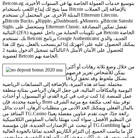
Betcoin.ag بتوسيع خدمات العمولة الخاصة بها في السنوات الأخيرة،
مما يتيح لك إيداع اللعب باستخدام Bitcoin بالإضافة إلى العملات
البديلة الأخرى. من المحتمل أن تستخدم Ethereum Litecoin،
وBitcoin Bucks، وRipple، وDashboard، وMonero، وBitcoin Satoshi
Sight، وستحصل على Ethereum Classic. تفضل تمكين المصادقة
الثنائية (2FA) في تكوينات الحماية من داخل عضوية Betcoin الخاصة
بك. تستخدم Betcoin برنامج Google Authenticator الجديد، والذي
يمكنك الحصول عليه على أجهزتك إذا لم ينسحب بالفعل. يتيح لك هذا
بالتأكيد تسجيل الدخول بتقنية 2FA للحصول على الأمان الأمثل
لعضوية Betcoin الخاصة بهم.
من خلال وضع ثلاثة رهانات أو أكثر،
يمكن للأشخاص تعزيز فرصهم
بشكل ملحوظ وقد تحقق أرباحًا
محتملة. تساعد هذه الميزة، بالإضافة إلى المسابقات الرياضية
اليومية والمكافآت المالية، في جعل الرهان الرياضي بمثابة منطقة
عمل للمنصة. إذا كنت ترغب في كرة القدم، أو البيسبول، أو أحداث
رياضية محددة، فإن Bons توفر بيئة لعب مكثفة مع مرتبة الشرف
بالمال الفعلي ويمكنك الحد الأدنى من متطلبات الرهان. أحدث بدائل
المنافذ من TG.Casino رائعة جدًا، حيث تقدم عناوين مفضلة بعيدًا
عن التنظيم الأفضل. سواء كنت مهتمًا بألعاب السلوتس الكلاسيكية
أو تبحث عن الإصدارات الجديدة، فإن مؤسسة TG.Gambling لديها
كل ما يناسب الجميع. إن التزام الكازينو الجديد تمامًا بالجودة العالية
هو أمر بديهي في شراكات مع شركات المراهنة الشهيرة، مما يضمن